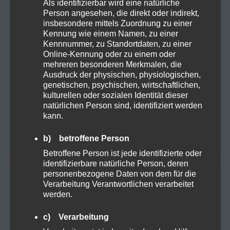
Als identifizierbar wird eine natürliche
August 2024
Person angesehen, die direkt oder indirekt,
insbesondere mittels Zuordnung zu einer
Juli 2024
Kennung wie einem Namen, zu einer
Kennnummer, zu Standortdaten, zu einer
Online-Kennung oder zu einem oder
Juni 2024
mehreren besonderen Merkmalen, die
Ausdruck der physischen, physiologischen,
Mai 2024
genetischen, psychischen, wirtschaftlichen,
kulturellen oder sozialen Identität dieser
natürlichen Person sind, identifiziert werden
April 2024
kann.
März 2024
b) betroffene Person
Betroffene Person ist jede identifizierte oder
identifizierbare natürliche Person, deren
personenbezogene Daten von dem für die
Kategorien
Verarbeitung Verantwortlichen verarbeitet
werden.
Allgemein
c) Verarbeitung