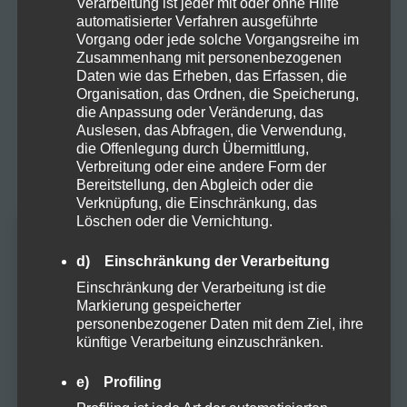
Verarbeitung ist jeder mit oder ohne Hilfe
Cannabis
automatisierter Verfahren ausgeführte
Vorgang oder jede solche Vorgangsreihe im
CBD
Zusammenhang mit personenbezogenen
Daten wie das Erheben, das Erfassen, die
Organisation, das Ordnen, die Speicherung,
CBD Öl
die Anpassung oder Veränderung, das
Auslesen, das Abfragen, die Verwendung,
Darmpflege
die Offenlegung durch Übermittlung,
Verbreitung oder eine andere Form der
Bereitstellung, den Abgleich oder die
Grow
Verknüpfung, die Einschränkung, das
Löschen oder die Vernichtung.
Harvest
Altersprüfung
d) Einschränkung der Verarbeitung
Kosmetik
Einschränkung der Verarbeitung ist die
Markierung gespeicherter
Du musst mindestens
18
Jahre alt sein, um
personenbezogener Daten mit dem Ziel, ihre
Natural
diese Website zu besuchen.
künftige Verarbeitung einzuschränken.
JA
Organic
e) Profiling