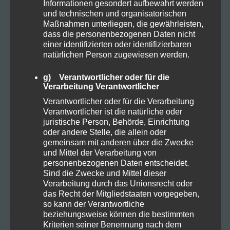
Informationen gesondert aufbewahrt werden
und technischen und organisatorischen
Maßnahmen unterliegen, die gewährleisten,
Die ersten THC-freien CBD-Blüten – offiziell als
dass die personenbezogenen Daten nicht
Rauchware zugelassen!
einer identifizierten oder identifizierbaren
natürlichen Person zugewiesen werden.
Cannabis Ernten und Trocknen: Ein kurzer
Leitfaden für Anfänger
g) Verantwortlicher oder für die
Verarbeitung Verantwortlicher
Fokus im Alltag: Mit SwissFX zur optimalen
Verantwortlicher oder für die Verarbeitung
Verantwortlicher ist die natürliche oder
Konzentration
juristische Person, Behörde, Einrichtung
oder andere Stelle, die allein oder
10-OH-HHC: Ein Blick auf das Potenzial und die
gemeinsam mit anderen über die Zwecke
Risiken eines neuen Cannabinoids
und Mittel der Verarbeitung von
personenbezogenen Daten entscheidet.
Sind die Zwecke und Mittel dieser
Der Einfluss von Terpenen auf die Lagerung
Verarbeitung durch das Unionsrecht oder
und Qualität von Kräutern: Integra Boost Terpene
das Recht der Mitgliedstaaten vorgegeben,
so kann der Verantwortliche
beziehungsweise können die bestimmten
Kriterien seiner Benennung nach dem