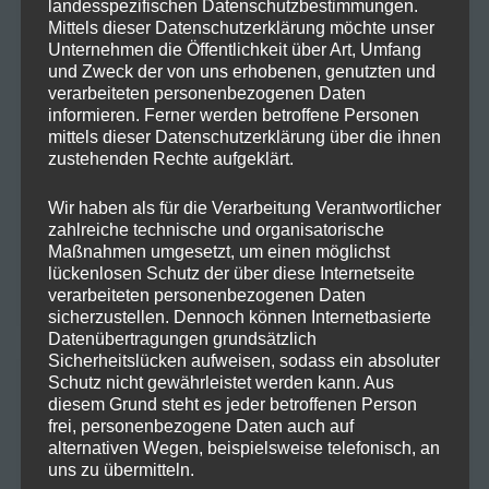
landesspezifischen Datenschutzbestimmungen.
Mittels dieser Datenschutzerklärung möchte unser
Cannabis Ernten und Trocknen: Ein kurzer
Unternehmen die Öffentlichkeit über Art, Umfang
Leitfaden für Anfänger
und Zweck der von uns erhobenen, genutzten und
verarbeiteten personenbezogenen Daten
Fokus im Alltag: Mit SwissFX zur optimalen
informieren. Ferner werden betroffene Personen
Konzentration
mittels dieser Datenschutzerklärung über die ihnen
zustehenden Rechte aufgeklärt.
10-OH-HHC: Ein Blick auf das Potenzial und die
Wir haben als für die Verarbeitung Verantwortlicher
Risiken eines neuen Cannabinoids
zahlreiche technische und organisatorische
Maßnahmen umgesetzt, um einen möglichst
Der Einfluss von Terpenen auf die Lagerung und
lückenlosen Schutz der über diese Internetseite
Qualität von Kräutern: Integra Boost Terpene
verarbeiteten personenbezogenen Daten
sicherzustellen. Dennoch können Internetbasierte
Datenübertragungen grundsätzlich
Sicherheitslücken aufweisen, sodass ein absoluter
Schutz nicht gewährleistet werden kann. Aus
Neueste Kommentare
diesem Grund steht es jeder betroffenen Person
frei, personenbezogene Daten auch auf
Frohe Ostern mit einer Prise
Maike
zu
alternativen Wegen, beispielsweise telefonisch, an
Hanfzauber!
uns zu übermitteln.