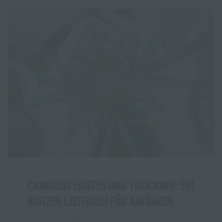
Das Besondere: Sie sind die ersten CBD-Blüten mit
offizieller Steuermarke, die legal als Rauchware
verkauft werden dürfen. Jede Sorte überzeugt durch
ihr einzigartiges Terpenprofil, ihren authentischen
Geschmack und ihre Premiumqualität. Sorgfältig
kultiviert, schonend getrocknet und handverlesen –
für ein natürliches, vollwertiges […]
CANNABIS ERNTEN UND TROCKNEN: EIN
KURZER LEITFADEN FÜR ANFÄNGER