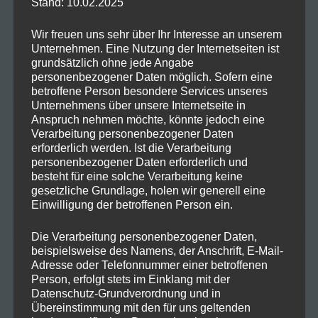
Stand: 10.02.2025
Wir freuen uns sehr über Ihr Interesse an unserem
Unternehmen. Eine Nutzung der Internetseiten ist
grundsätzlich ohne jede Angabe
personenbezogener Daten möglich. Sofern eine
betroffene Person besondere Services unseres
Unternehmens über unsere Internetseite in
Anspruch nehmen möchte, könnte jedoch eine
Suchen
Verarbeitung personenbezogener Daten
erforderlich werden. Ist die Verarbeitung
personenbezogener Daten erforderlich und
besteht für eine solche Verarbeitung keine
gesetzliche Grundlage, holen wir generell eine
Einwilligung der betroffenen Person ein.
Die Verarbeitung personenbezogener Daten,
beispielsweise des Namens, der Anschrift, E-Mail-
Neueste Beiträge
Adresse oder Telefonnummer einer betroffenen
Person, erfolgt stets im Einklang mit der
Datenschutz-Grundverordnung und in
Die ersten THC-freien CBD-Blüten – offiziell als
Übereinstimmung mit den für uns geltenden
Rauchware zugelassen!