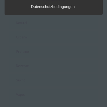
Datenschutzbedingungen
Kosmetik
044118118917
E-Mail: Info@hempharmony.de
Natural
Cookies / SessionStorage / LocalStorage
Die Internetseiten verwenden teilweise so
Organic
genannte Cookies, LocalStorage und
SessionStorage. Dies dient dazu, unser Angebot
nutzerfreundlicher, effektiver und sicherer zu
Proteine
machen. Local Storage und SessionStorage ist
eine Technologie, mit welcher ihr Browser Daten
auf Ihrem Computer oder mobilen Gerät
Rezepte
abspeichert. Cookies sind Textdateien, welche
über einen Internetbrowser auf einem
Computersystem abgelegt und gespeichert
Sucht
werden. Sie können die Verwendung von Cookies,
LocalStorage und SessionStorage durch
entsprechende Einstellung in Ihrem Browser
Vapes
verhindern.