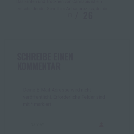
Das Ernten und Trocknen von Cannabis ist ein
entscheidender Schritt im Anbauprozess, der die
26
AUG.
2024
Qualität und Potenz des Endprodukts stark
beeinflussen kann. Obwohl es viele Techniken und
Tipps gibt, stehen nicht allen Anbauern optimale
Bedingungen zur Verfügung, insbesondere wenn es
um die Regulierung der Luftfeuchtigkeit geht. In
diesem Blogbericht zeige ich dir, wann der beste […]
SCHREIBE EINEN
KOMMENTAR
Deine E-Mail-Adresse wird nicht
veröffentlicht.
Erforderliche Felder sind
mit
*
markiert