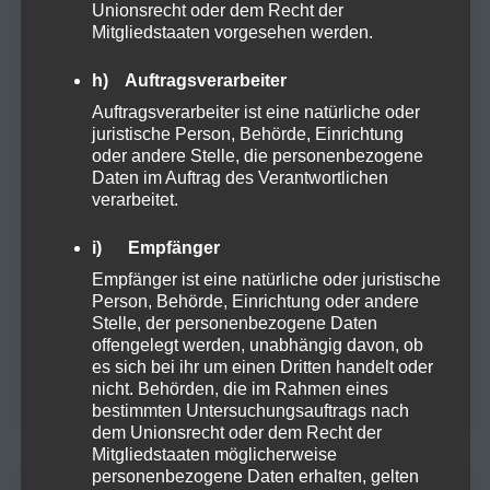
NEUESTE KOMMENTARE
Unionsrecht oder dem Recht der
Mitgliedstaaten vorgesehen werden.
h) Auftragsverarbeiter
Frohe Ostern mit einer Prise
Maike
zu
Hanfzauber!
Auftragsverarbeiter ist eine natürliche oder
juristische Person, Behörde, Einrichtung
oder andere Stelle, die personenbezogene
Frohe Ostern mit einer Prise Hanfzauber!
Jan
zu
Daten im Auftrag des Verantwortlichen
verarbeitet.
Warum Hanf in deinen Speiseplan
Hartmut K.
zu
gehört!
i) Empfänger
Empfänger ist eine natürliche oder juristische
Warum Hanf in deinen Speiseplan
Marlene H.
zu
Person, Behörde, Einrichtung oder andere
gehört!
Stelle, der personenbezogene Daten
offengelegt werden, unabhängig davon, ob
Der Weg zum erfolgreichen
es sich bei ihr um einen Dritten handelt oder
GreenThumbGuru
zu
nicht. Behörden, die im Rahmen eines
Cannabisanbau
bestimmten Untersuchungsauftrags nach
dem Unionsrecht oder dem Recht der
Mitgliedstaaten möglicherweise
personenbezogene Daten erhalten, gelten