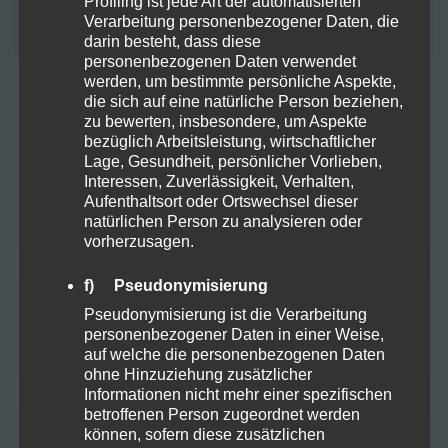
Profiling ist jede Art der automatisierten
NEIN
Proteine
Verarbeitung personenbezogener Daten, die
darin besteht, dass diese
personenbezogenen Daten verwendet
Rezepte
werden, um bestimmte persönliche Aspekte,
die sich auf eine natürliche Person beziehen,
Sucht
zu bewerten, insbesondere, um Aspekte
bezüglich Arbeitsleistung, wirtschaftlicher
Lage, Gesundheit, persönlicher Vorlieben,
Vapes
Interessen, Zuverlässigkeit, Verhalten,
Aufenthaltsort oder Ortswechsel dieser
Zubehör
natürlichen Person zu analysieren oder
vorherzusagen.
f) Pseudonymisierung
Suchen
Pseudonymisierung ist die Verarbeitung
personenbezogener Daten in einer Weise,
nach:
auf welche die personenbezogenen Daten
ohne Hinzuziehung zusätzlicher
Informationen nicht mehr einer spezifischen
betroffenen Person zugeordnet werden
können, sofern diese zusätzlichen
NEUESTE BEITRÄGE