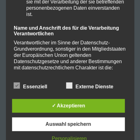
sie mit der Verarbeitung der sie betreffenden
personenbezogenen Daten einverstanden
ist.
Allgemein
Name und Anschrift des für die Verarbeitung
Verantwortlichen
Cannabis
Verantwortlicher im Sinne der Datenschutz-
Grundverordnung, sonstiger in den Mitgliedstaaten
der Europäischen Union geltenden
CBD
Datenschutzgesetze und anderer Bestimmungen
mit datenschutzrechtlichem Charakter ist die:
CBD Öl
Harmony Health + Lifestyle GmbH
Essenziell
Externe Dienste
Darmpflege
Sydne Döring
✓ Akzeptieren
Kurwickstr. 8+9
Grow
26122 Oldenburg
Auswahl speichern
Harvest
Deutschland
Personalisieren