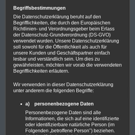
Frohe Ostern mit einer Prise
Jan
zu
Begriffsbestimmungen
Hanfzauber!
Die Datenschutzerklärung beruht auf den
Begrifflichkeiten, die durch den Europäischen
Warum Hanf in deinen
Hartmut K.
zu
Richtlinien- und Verordnungsgeber beim Erlass
Speiseplan gehört!
der Datenschutz-Grundverordnung (DS-GVO)
verwendet wurden. Unsere Datenschutzerklärung
Warum Hanf in deinen
Marlene H.
zu
soll sowohl für die Öffentlichkeit als auch für
Speiseplan gehört!
unsere Kunden und Geschäftspartner einfach
lesbar und verständlich sein. Um dies zu
Der Weg zum
GreenThumbGuru
zu
gewährleisten, möchten wir vorab die verwendeten
erfolgreichen Cannabisanbau
Begrifflichkeiten erläutern.
Wir verwenden in dieser Datenschutzerklärung
unter anderem die folgenden Begriffe:
a) personenbezogene Daten
Archive
Personenbezogene Daten sind alle
Informationen, die sich auf eine identifizierte
Oktober 2025
oder identifizierbare natürliche Person (im
Folgenden „betroffene Person") beziehen.