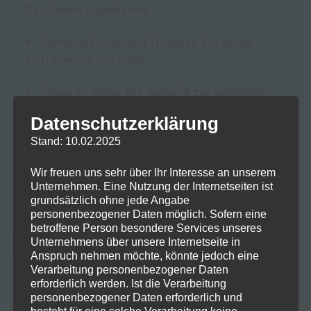
Rauchware zugelassen!
Cannabis Ernten und Trocknen: Ein kurzer
Leitfaden für Anfänger
Fokus im Alltag: Mit SwissFX zur optimalen
Konzentration
Datenschutzerklärung
10-OH-HHC: Ein Blick auf das Potenzial und die
Stand: 10.02.2025
Risiken eines neuen Cannabinoids
Wir freuen uns sehr über Ihr Interesse an unserem
Unternehmen. Eine Nutzung der Internetseiten ist
Der Einfluss von Terpenen auf die Lagerung
grundsätzlich ohne jede Angabe
und Qualität von Kräutern: Integra Boost Terpene
personenbezogener Daten möglich. Sofern eine
betroffene Person besondere Services unseres
Unternehmens über unsere Internetseite in
Anspruch nehmen möchte, könnte jedoch eine
Verarbeitung personenbezogener Daten
NEUESTE KOMMENTARE
erforderlich werden. Ist die Verarbeitung
personenbezogener Daten erforderlich und
besteht für eine solche Verarbeitung keine