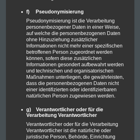
Cannabis
6
f) Pseudonymisierung
Pseudonymisierung ist die Verarbeitung
personenbezogener Daten in einer Weise,
CBD
8
auf welche die personenbezogenen Daten
ohne Hinzuziehung zusätzlicher
Informationen nicht mehr einer spezifischen
CBD Öl
5
betroffenen Person zugeordnet werden
können, sofern diese zusätzlichen
Informationen gesondert aufbewahrt werden
Darmpflege
1
und technischen und organisatorischen
Maßnahmen unterliegen, die gewährleisten,
dass die personenbezogenen Daten nicht
Grow
4
einer identifizierten oder identifizierbaren
natürlichen Person zugewiesen werden.
Harvest
1
g) Verantwortlicher oder für die
Verarbeitung Verantwortlicher
Kosmetik
1
Verantwortlicher oder für die Verarbeitung
Verantwortlicher ist die natürliche oder
juristische Person, Behörde, Einrichtung