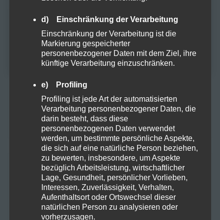
diese Website zu besuchen.
d) Einschränkung der Verarbeitung
META
JA
Einschränkung der Verarbeitung ist die
Markierung gespeicherter
NEIN
personenbezogener Daten mit dem Ziel, ihre
Anmelden
künftige Verarbeitung einzuschränken.
Eintrags-Feed
e) Profiling
Kommentar-Feed
Profiling ist jede Art der automatisierten
Verarbeitung personenbezogener Daten, die
darin besteht, dass diese
WordPress.org
personenbezogenen Daten verwendet
werden, um bestimmte persönliche Aspekte,
die sich auf eine natürliche Person beziehen,
zu bewerten, insbesondere, um Aspekte
KATEGORIEN
bezüglich Arbeitsleistung, wirtschaftlicher
Lage, Gesundheit, persönlicher Vorlieben,
Interessen, Zuverlässigkeit, Verhalten,
Aufenthaltsort oder Ortswechsel dieser
Allgemein
29
natürlichen Person zu analysieren oder
vorherzusagen.