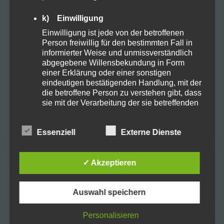
Medikamente
Pflege
Porbitica
k) Einwilligung
Einwilligung ist jede von der betroffenen
Pride LGBTQ+
Recover
Relax
Person freiwillig für den bestimmten Fall in
informierter Weise und unmissverständlich
abgegebene Willensbekundung in Form
Schlaf
schmerzen
Smoking
sucht
einer Erklärung oder einer sonstigen
eindeutigen bestätigenden Handlung, mit der
Synthetische Cannabinoide
tabletten
die betroffene Person zu verstehen gibt, dass
sie mit der Verarbeitung der sie betreffenden
toleranz
USA
Weef selling
personenbezogenen Daten einverstanden
ist.
Essenziell
Externe Dienste
Name und Anschrift des für die Verarbeitung
Verantwortlichen
✓ Akzeptieren
Suchen
Verantwortlicher im Sinne der Datenschutz-
Grundverordnung, sonstiger in den Mitgliedstaaten
nach:
der Europäischen Union geltenden
Auswahl speichern
Datenschutzgesetze und anderer Bestimmungen
mit datenschutzrechtlichem Charakter ist die:
Personalisieren