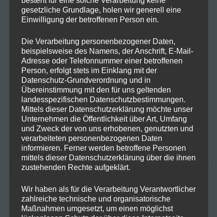
Frohe Ostern mit einer Prise
Maike
zu
gesetzliche Grundlage, holen wir generell eine
Hanfzauber!
Einwilligung der betroffenen Person ein.
Frohe Ostern mit einer Prise Hanfzauber!
Jan
zu
Die Verarbeitung personenbezogener Daten,
beispielsweise des Namens, der Anschrift, E-Mail-
Adresse oder Telefonnummer einer betroffenen
Warum Hanf in deinen Speiseplan
Hartmut K.
zu
Person, erfolgt stets im Einklang mit der
gehört!
Datenschutz-Grundverordnung und in
Übereinstimmung mit den für uns geltenden
Warum Hanf in deinen Speiseplan
Marlene H.
zu
landesspezifischen Datenschutzbestimmungen.
gehört!
Mittels dieser Datenschutzerklärung möchte unser
Unternehmen die Öffentlichkeit über Art, Umfang
und Zweck der von uns erhobenen, genutzten und
Der Weg zum erfolgreichen
GreenThumbGuru
zu
verarbeiteten personenbezogenen Daten
Cannabisanbau
informieren. Ferner werden betroffene Personen
mittels dieser Datenschutzerklärung über die ihnen
zustehenden Rechte aufgeklärt.
ARCHIV
Wir haben als für die Verarbeitung Verantwortlicher
zahlreiche technische und organisatorische
Maßnahmen umgesetzt, um einen möglichst