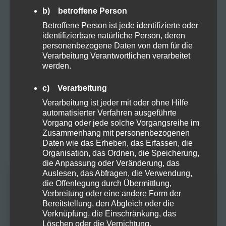
b) betroffene Person
Natural
Betroffene Person ist jede identifizierte oder
identifizierbare natürliche Person, deren
personenbezogene Daten von dem für die
Organic
Verarbeitung Verantwortlichen verarbeitet
werden.
Proteine
c) Verarbeitung
Verarbeitung ist jeder mit oder ohne Hilfe
Rezepte
automatisierter Verfahren ausgeführte
Vorgang oder jede solche Vorgangsreihe im
Zusammenhang mit personenbezogenen
Sucht
Daten wie das Erheben, das Erfassen, die
Organisation, das Ordnen, die Speicherung,
die Anpassung oder Veränderung, das
Vapes
Auslesen, das Abfragen, die Verwendung,
die Offenlegung durch Übermittlung,
Altersprüfung
Verbreitung oder eine andere Form der
Zubehör
Bereitstellung, den Abgleich oder die
Verknüpfung, die Einschränkung, das
Du musst mindestens
18
Jahre alt sein, um
Löschen oder die Vernichtung.