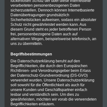
lückenlosen Schutz der über diese Internetseite
Oktober 2025
verarbeiteten personenbezogenen Daten
sicherzustellen. Dennoch können Internetbasierte
August 2024
Datenübertragungen grundsätzlich
Sicherheitslücken aufweisen, sodass ein absoluter
Juli 2024
Schutz nicht gewährleistet werden kann. Aus
diesem Grund steht es jeder betroffenen Person
Juni 2024
frei, personenbezogene Daten auch auf
alternativen Wegen, beispielsweise telefonisch, an
uns zu übermitteln.
Mai 2024
Begriffsbestimmungen
April 2024
Die Datenschutzerklärung beruht auf den
März 2024
Begrifflichkeiten, die durch den Europäischen
Richtlinien- und Verordnungsgeber beim Erlass
der Datenschutz-Grundverordnung (DS-GVO)
verwendet wurden. Unsere Datenschutzerklärung
soll sowohl für die Öffentlichkeit als auch für
KATEGORIEN
unsere Kunden und Geschäftspartner einfach
lesbar und verständlich sein. Um dies zu
gewährleisten, möchten wir vorab die verwendeten
Begrifflichkeiten erläutern.
Allgemein