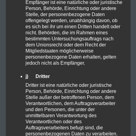
Empfänger ist eine natürliche oder juristische
TAGS
Person, Behörde, Einrichtung oder andere
Stelle, der personenbezogene Daten
offengelegt werden, unabhängig davon, ob
es sich bei ihr um einen Dritten handelt oder
10OHHHC
Anbau
nicht. Behörden, die im Rahmen eines
bestimmten Untersuchungsauftrags nach
Anbauen Samen Stecklinge
Arbeitsplatz
dem Unionsrecht oder dem Recht der
Mitgliedstaaten möglicherweise
personenbezogene Daten erhalten, gelten
Aufzucht
Autofahren
Backen
jedoch nicht als Empfänger.
Balance
Cannabis
CBD
Darm
j) Dritter
Dritter ist eine natürliche oder juristische
DEA
eigener Anbau
Ernte
Person, Behörde, Einrichtung oder andere
Stelle außer der betroffenen Person, dem
Ernährung
Farming
Frühjahr
Gel
Verantwortlichen, dem Auftragsverarbeiter
und den Personen, die unter der
unmittelbaren Verantwortung des
Gesundheit
grow
Handcreme
Hanf
Verantwortlichen oder des
Auftragsverarbeiters befugt sind, die
HHC
Keimen
linderung
personenbezogenen Daten zu verarbeiten.