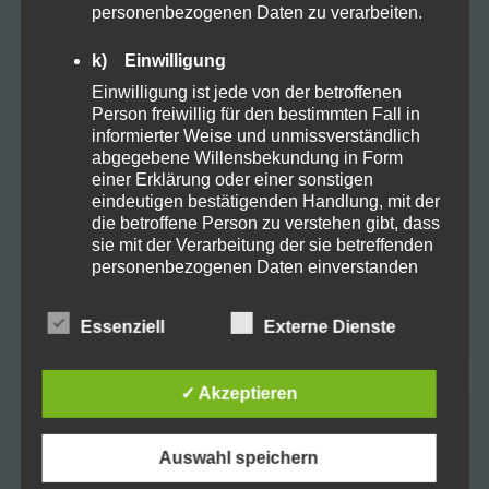
personenbezogenen Daten zu verarbeiten.
HHC
Keimen
linderung
k) Einwilligung
Einwilligung ist jede von der betroffenen
Medikamente
Pflege
Porbitica
Person freiwillig für den bestimmten Fall in
informierter Weise und unmissverständlich
Pride LGBTQ+
Recover
Relax
abgegebene Willensbekundung in Form
einer Erklärung oder einer sonstigen
Schlaf
schmerzen
Smoking
sucht
eindeutigen bestätigenden Handlung, mit der
die betroffene Person zu verstehen gibt, dass
sie mit der Verarbeitung der sie betreffenden
Synthetische Cannabinoide
tabletten
personenbezogenen Daten einverstanden
ist.
toleranz
USA
Weef selling
Essenziell
Externe Dienste
Name und Anschrift des für die Verarbeitung
Verantwortlichen
Verantwortlicher im Sinne der Datenschutz-
✓ Akzeptieren
Grundverordnung, sonstiger in den Mitgliedstaaten
Suchen
der Europäischen Union geltenden
nach:
Datenschutzgesetze und anderer Bestimmungen
Auswahl speichern
mit datenschutzrechtlichem Charakter ist die: