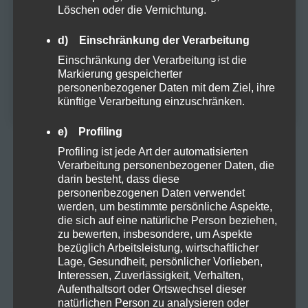
Löschen oder die Vernichtung.
Du musst mindestens
18
Jahre alt sein, um
diese Website zu besuchen.
d) Einschränkung der Verarbeitung
JA
Einschränkung der Verarbeitung ist die
META
Markierung gespeicherter
NEIN
personenbezogener Daten mit dem Ziel, ihre
künftige Verarbeitung einzuschränken.
Anmelden
e) Profiling
Eintrags-Feed
Profiling ist jede Art der automatisierten
Verarbeitung personenbezogener Daten, die
Kommentar-Feed
darin besteht, dass diese
personenbezogenen Daten verwendet
WordPress.org
werden, um bestimmte persönliche Aspekte,
die sich auf eine natürliche Person beziehen,
zu bewerten, insbesondere, um Aspekte
bezüglich Arbeitsleistung, wirtschaftlicher
Lage, Gesundheit, persönlicher Vorlieben,
KATEGORIEN
Interessen, Zuverlässigkeit, Verhalten,
Aufenthaltsort oder Ortswechsel dieser
natürlichen Person zu analysieren oder