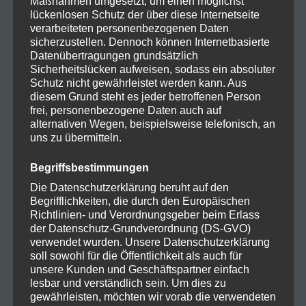
Maßnahmen umgesetzt, um einen möglichst
lückenlosen Schutz der über diese Internetseite
verarbeiteten personenbezogenen Daten
Oktober 2025
sicherzustellen. Dennoch können Internetbasierte
Datenübertragungen grundsätzlich
Sicherheitslücken aufweisen, sodass ein absoluter
August 2024
Schutz nicht gewährleistet werden kann. Aus
diesem Grund steht es jeder betroffenen Person
Juli 2024
frei, personenbezogene Daten auch auf
alternativen Wegen, beispielsweise telefonisch, an
Juni 2024
uns zu übermitteln.
Mai 2024
Begriffsbestimmungen
Die Datenschutzerklärung beruht auf den
April 2024
Begrifflichkeiten, die durch den Europäischen
Richtlinien- und Verordnungsgeber beim Erlass
März 2024
der Datenschutz-Grundverordnung (DS-GVO)
verwendet wurden. Unsere Datenschutzerklärung
soll sowohl für die Öffentlichkeit als auch für
unsere Kunden und Geschäftspartner einfach
lesbar und verständlich sein. Um dies zu
KATEGORIEN
gewährleisten, möchten wir vorab die verwendeten