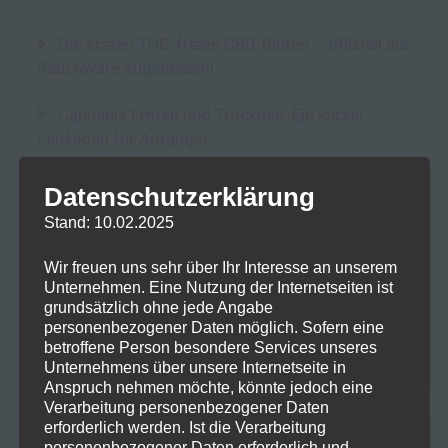
Die ersten THC-freien CBD-Blüten – offiziell als
Rauchware zugelassen!
Cannabis Ernten und Trocknen: Ein kurzer
Leitfaden für Anfänger
Fokus im Alltag: Mit SwissFX zur optimalen
Datenschutzerklärung
Konzentration
Stand: 10.02.2025
10-OH-HHC: Ein Blick auf das Potenzial und die
Wir freuen uns sehr über Ihr Interesse an unserem
Risiken eines neuen Cannabinoids
Unternehmen. Eine Nutzung der Internetseiten ist
grundsätzlich ohne jede Angabe
Der Einfluss von Terpenen auf die Lagerung
personenbezogener Daten möglich. Sofern eine
betroffene Person besondere Services unseres
und Qualität von Kräutern: Integra Boost Terpene
Unternehmens über unsere Internetseite in
Anspruch nehmen möchte, könnte jedoch eine
Verarbeitung personenbezogener Daten
erforderlich werden. Ist die Verarbeitung
personenbezogener Daten erforderlich und