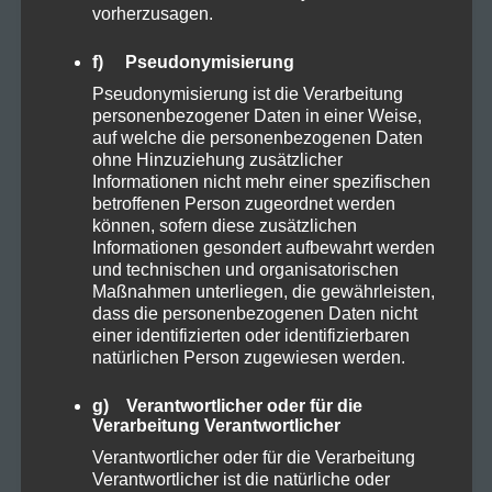
vorherzusagen.
Allgemein
29
f) Pseudonymisierung
Pseudonymisierung ist die Verarbeitung
Cannabis
6
personenbezogener Daten in einer Weise,
auf welche die personenbezogenen Daten
ohne Hinzuziehung zusätzlicher
CBD
8
Informationen nicht mehr einer spezifischen
betroffenen Person zugeordnet werden
können, sofern diese zusätzlichen
CBD Öl
5
Informationen gesondert aufbewahrt werden
und technischen und organisatorischen
Maßnahmen unterliegen, die gewährleisten,
Darmpflege
1
dass die personenbezogenen Daten nicht
einer identifizierten oder identifizierbaren
natürlichen Person zugewiesen werden.
Grow
4
g) Verantwortlicher oder für die
Harvest
1
Verarbeitung Verantwortlicher
Verantwortlicher oder für die Verarbeitung
Verantwortlicher ist die natürliche oder
Kosmetik
1