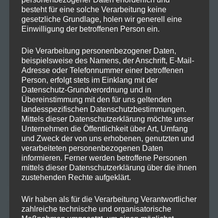
NEUESTE KOMMENTARE
besteht für eine solche Verarbeitung keine
gesetzliche Grundlage, holen wir generell eine
Einwilligung der betroffenen Person ein.
Frohe Ostern mit einer Prise
Maike
zu
Hanfzauber!
Die Verarbeitung personenbezogener Daten,
beispielsweise des Namens, der Anschrift, E-Mail-
Frohe Ostern mit einer Prise Hanfzauber!
Jan
zu
Adresse oder Telefonnummer einer betroffenen
Person, erfolgt stets im Einklang mit der
Warum Hanf in deinen Speiseplan
Hartmut K.
zu
Datenschutz-Grundverordnung und in
Übereinstimmung mit den für uns geltenden
gehört!
landesspezifischen Datenschutzbestimmungen.
Mittels dieser Datenschutzerklärung möchte unser
Warum Hanf in deinen Speiseplan
Marlene H.
zu
Unternehmen die Öffentlichkeit über Art, Umfang
gehört!
und Zweck der von uns erhobenen, genutzten und
verarbeiteten personenbezogenen Daten
Der Weg zum erfolgreichen
GreenThumbGuru
zu
informieren. Ferner werden betroffene Personen
mittels dieser Datenschutzerklärung über die ihnen
Cannabisanbau
zustehenden Rechte aufgeklärt.
Wir haben als für die Verarbeitung Verantwortlicher
zahlreiche technische und organisatorische
ARCHIV