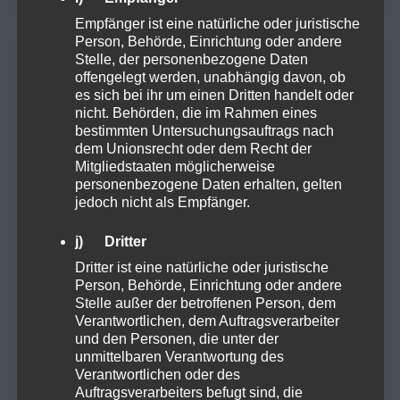
Empfänger ist eine natürliche oder juristische
Person, Behörde, Einrichtung oder andere
Stelle, der personenbezogene Daten
TAGS
offengelegt werden, unabhängig davon, ob
es sich bei ihr um einen Dritten handelt oder
nicht. Behörden, die im Rahmen eines
bestimmten Untersuchungsauftrags nach
10OHHHC
Anbau
dem Unionsrecht oder dem Recht der
Mitgliedstaaten möglicherweise
Anbauen Samen Stecklinge
Arbeitsplatz
personenbezogene Daten erhalten, gelten
jedoch nicht als Empfänger.
Aufzucht
Autofahren
Backen
j) Dritter
Balance
Cannabis
CBD
Darm
Dritter ist eine natürliche oder juristische
Person, Behörde, Einrichtung oder andere
Stelle außer der betroffenen Person, dem
DEA
eigener Anbau
Ernte
Verantwortlichen, dem Auftragsverarbeiter
und den Personen, die unter der
Ernährung
Farming
Frühjahr
Gel
unmittelbaren Verantwortung des
Verantwortlichen oder des
Gesundheit
grow
Handcreme
Hanf
Auftragsverarbeiters befugt sind, die