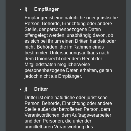
Vapes
1
i) Empfänger
Empfänger ist eine natürliche oder juristische
Zubehör
1
Person, Behörde, Einrichtung oder andere
Stelle, der personenbezogene Daten
offengelegt werden, unabhängig davon, ob
es sich bei ihr um einen Dritten handelt oder
nicht. Behörden, die im Rahmen eines
TAGS
bestimmten Untersuchungsauftrags nach
dem Unionsrecht oder dem Recht der
Mitgliedstaaten möglicherweise
personenbezogene Daten erhalten, gelten
10OHHHC
Anbau
jedoch nicht als Empfänger.
Anbauen Samen Stecklinge
Arbeitsplatz
j) Dritter
Dritter ist eine natürliche oder juristische
Aufzucht
Autofahren
Backen
Person, Behörde, Einrichtung oder andere
Stelle außer der betroffenen Person, dem
Balance
Cannabis
CBD
Darm
Verantwortlichen, dem Auftragsverarbeiter
und den Personen, die unter der
unmittelbaren Verantwortung des
DEA
eigener Anbau
Ernte