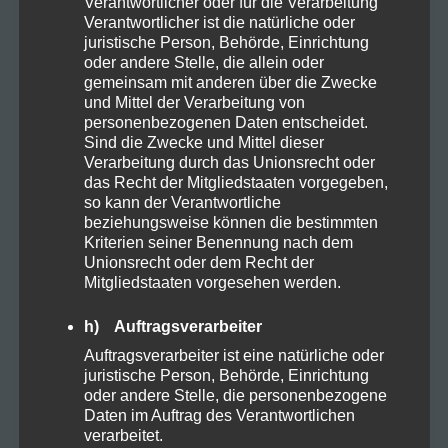
Verantwortlicher oder für die Verarbeitung
Verantwortlicher ist die natürliche oder
Harvest
1
juristische Person, Behörde, Einrichtung
oder andere Stelle, die allein oder
gemeinsam mit anderen über die Zwecke
Kosmetik
1
und Mittel der Verarbeitung von
personenbezogenen Daten entscheidet.
Sind die Zwecke und Mittel dieser
Natural
3
Verarbeitung durch das Unionsrecht oder
das Recht der Mitgliedstaaten vorgegeben,
so kann der Verantwortliche
Organic
5
beziehungsweise können die bestimmten
Kriterien seiner Benennung nach dem
Unionsrecht oder dem Recht der
Proteine
2
Mitgliedstaaten vorgesehen werden.
h) Auftragsverarbeiter
Rezepte
3
Auftragsverarbeiter ist eine natürliche oder
juristische Person, Behörde, Einrichtung
oder andere Stelle, die personenbezogene
Sucht
1
Daten im Auftrag des Verantwortlichen
verarbeitet.