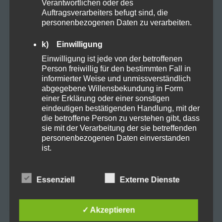
Verantwortlichen oder des
Auftragsverarbeiters befugt sind, die
Ernährung
Farming
Frühjahr
Gel
personenbezogenen Daten zu verarbeiten.
Gesundheit
grow
Handcreme
Hanf
k) Einwilligung
Einwilligung ist jede von der betroffenen
HHC
Keimen
linderung
Person freiwillig für den bestimmten Fall in
informierter Weise und unmissverständlich
abgegebene Willensbekundung in Form
Medikamente
Pflege
Porbitica
einer Erklärung oder einer sonstigen
eindeutigen bestätigenden Handlung, mit der
Pride LGBTQ+
Recover
Relax
die betroffene Person zu verstehen gibt, dass
sie mit der Verarbeitung der sie betreffenden
personenbezogenen Daten einverstanden
Schlaf
schmerzen
Smoking
sucht
ist.
Synthetische Cannabinoide
tabletten
Name und Anschrift des für die Verarbeitung
Verantwortlichen
Essenziell
Externe Dienste
toleranz
USA
Weef selling
Verantwortlicher im Sinne der Datenschutz-
Grundverordnung, sonstiger in den Mitgliedstaaten
✓ Akzeptieren
der Europäischen Union geltenden