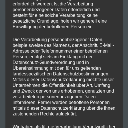
und Qualität von Kräutern: Integra Boost Terpene
erforderlich werden. Ist die Verarbeitung
personenbezogener Daten erforderlich und
besteht für eine solche Verarbeitung keine
gesetzliche Grundlage, holen wir generell eine
NEUESTE KOMMENTARE
Einwilligung der betroffenen Person ein.
Die Verarbeitung personenbezogener Daten,
beispielsweise des Namens, der Anschrift, E-Mail-
Frohe Ostern mit einer Prise
Maike
zu
Adresse oder Telefonnummer einer betroffenen
Hanfzauber!
Person, erfolgt stets im Einklang mit der
Datenschutz-Grundverordnung und in
Frohe Ostern mit einer Prise Hanfzauber!
Jan
zu
Übereinstimmung mit den für uns geltenden
landesspezifischen Datenschutzbestimmungen.
Mittels dieser Datenschutzerklärung möchte unser
Warum Hanf in deinen Speiseplan
Hartmut K.
zu
Unternehmen die Öffentlichkeit über Art, Umfang
gehört!
und Zweck der von uns erhobenen, genutzten und
verarbeiteten personenbezogenen Daten
Warum Hanf in deinen Speiseplan
Marlene H.
zu
informieren. Ferner werden betroffene Personen
gehört!
mittels dieser Datenschutzerklärung über die ihnen
zustehenden Rechte aufgeklärt.
Der Weg zum erfolgreichen
GreenThumbGuru
zu
Wir haben als für die Verarbeitung Verantwortlicher
Cannabisanbau