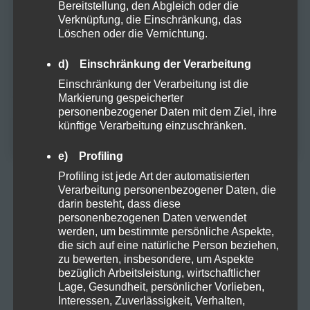
Altersprüfung
Bereitstellung, den Abgleich oder die
Verknüpfung, die Einschränkung, das
Vapes
Löschen oder die Vernichtung.
Du musst mindestens
18
Jahre alt sein, um
diese Website zu besuchen.
d) Einschränkung der Verarbeitung
Zubehör
Einschränkung der Verarbeitung ist die
JA
Markierung gespeicherter
personenbezogener Daten mit dem Ziel, ihre
NEIN
künftige Verarbeitung einzuschränken.
META
e) Profiling
Profiling ist jede Art der automatisierten
Anmelden
Verarbeitung personenbezogener Daten, die
darin besteht, dass diese
Eintrags-Feed
personenbezogenen Daten verwendet
werden, um bestimmte persönliche Aspekte,
Kommentar-Feed
die sich auf eine natürliche Person beziehen,
zu bewerten, insbesondere, um Aspekte
bezüglich Arbeitsleistung, wirtschaftlicher
WordPress.org
Lage, Gesundheit, persönlicher Vorlieben,
Interessen, Zuverlässigkeit, Verhalten,