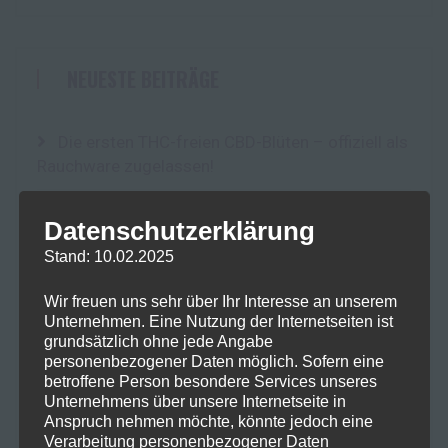
NEUESTE BEITRÄGE
Die ersten THC-freien CBD-Blüten – offiziell als
Rauchware zugelassen!
Cannabis Ernten und Trocknen: Ein kurzer
Datenschutzerklärung
Leitfaden für Anfänger
Stand: 10.02.2025
Fokus im Alltag: Mit SwissFX zur optimalen
Wir freuen uns sehr über Ihr Interesse an unserem
Konzentration
Unternehmen. Eine Nutzung der Internetseiten ist
grundsätzlich ohne jede Angabe
10-OH-HHC: Ein Blick auf das Potenzial und die
personenbezogener Daten möglich. Sofern eine
Risiken eines neuen Cannabinoids
betroffene Person besondere Services unseres
Unternehmens über unsere Internetseite in
Anspruch nehmen möchte, könnte jedoch eine
Der Einfluss von Terpenen auf die Lagerung
Verarbeitung personenbezogener Daten