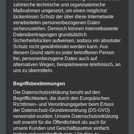
zahlreiche technische und organisatorische
Maßnahmen umgesetzt, um einen möglichst
lückenlosen Schutz der über diese Internetseite
verarbeiteten personenbezogenen Daten
ARCHIV
sicherzustellen. Dennoch können Internetbasierte
Datenübertragungen grundsätzlich
Sicherheitslücken aufweisen, sodass ein absoluter
Oktober 2025
Schutz nicht gewährleistet werden kann. Aus
diesem Grund steht es jeder betroffenen Person
frei, personenbezogene Daten auch auf
August 2024
alternativen Wegen, beispielsweise telefonisch, an
uns zu übermitteln.
Juli 2024
Begriffsbestimmungen
Juni 2024
Die Datenschutzerklärung beruht auf den
Begrifflichkeiten, die durch den Europäischen
Mai 2024
Richtlinien- und Verordnungsgeber beim Erlass
der Datenschutz-Grundverordnung (DS-GVO)
April 2024
verwendet wurden. Unsere Datenschutzerklärung
soll sowohl für die Öffentlichkeit als auch für
März 2024
unsere Kunden und Geschäftspartner einfach