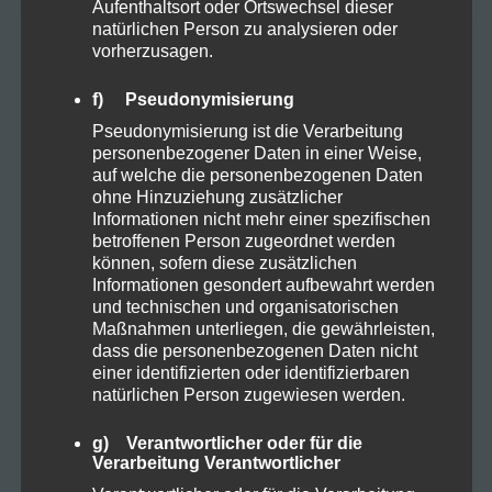
Aufenthaltsort oder Ortswechsel dieser
natürlichen Person zu analysieren oder
KATEGORIEN
vorherzusagen.
f) Pseudonymisierung
Pseudonymisierung ist die Verarbeitung
Allgemein
29
personenbezogener Daten in einer Weise,
auf welche die personenbezogenen Daten
ohne Hinzuziehung zusätzlicher
Cannabis
6
Informationen nicht mehr einer spezifischen
betroffenen Person zugeordnet werden
können, sofern diese zusätzlichen
CBD
8
Informationen gesondert aufbewahrt werden
und technischen und organisatorischen
Maßnahmen unterliegen, die gewährleisten,
CBD Öl
5
dass die personenbezogenen Daten nicht
einer identifizierten oder identifizierbaren
natürlichen Person zugewiesen werden.
Darmpflege
1
g) Verantwortlicher oder für die
Verarbeitung Verantwortlicher
Grow
4