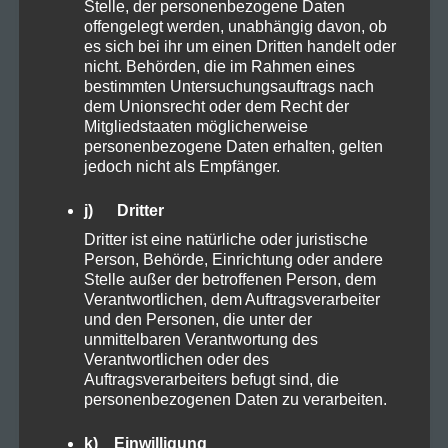
Stelle, der personenbezogene Daten
offengelegt werden, unabhängig davon, ob
Anbauen Samen Stecklinge
Arbeitsplatz
es sich bei ihr um einen Dritten handelt oder
nicht. Behörden, die im Rahmen eines
Aufzucht
Autofahren
Backen
bestimmten Untersuchungsauftrags nach
dem Unionsrecht oder dem Recht der
Balance
Cannabis
CBD
Darm
Mitgliedstaaten möglicherweise
personenbezogene Daten erhalten, gelten
jedoch nicht als Empfänger.
DEA
eigener Anbau
Ernte
j) Dritter
Ernährung
Farming
Frühjahr
Gel
Dritter ist eine natürliche oder juristische
Person, Behörde, Einrichtung oder andere
Gesundheit
grow
Handcreme
Hanf
Stelle außer der betroffenen Person, dem
Verantwortlichen, dem Auftragsverarbeiter
HHC
Keimen
linderung
und den Personen, die unter der
unmittelbaren Verantwortung des
Verantwortlichen oder des
Medikamente
Pflege
Porbitica
Auftragsverarbeiters befugt sind, die
personenbezogenen Daten zu verarbeiten.
Pride LGBTQ+
Recover
Relax
k) Einwilligung