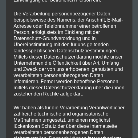
Warum Hanf in deinen Speiseplan
Hartmut K.
zu
gehört!
Die Verarbeitung personenbezogener Daten,
beispielsweise des Namens, der Anschrift, E-Mail-
Warum Hanf in deinen Speiseplan
Marlene H.
zu
Adresse oder Telefonnummer einer betroffenen
Person, erfolgt stets im Einklang mit der
gehört!
Datenschutz-Grundverordnung und in
Übereinstimmung mit den für uns geltenden
Der Weg zum erfolgreichen
GreenThumbGuru
zu
landesspezifischen Datenschutzbestimmungen.
Cannabisanbau
Mittels dieser Datenschutzerklärung möchte unser
Unternehmen die Öffentlichkeit über Art, Umfang
und Zweck der von uns erhobenen, genutzten und
verarbeiteten personenbezogenen Daten
informieren. Ferner werden betroffene Personen
ARCHIV
mittels dieser Datenschutzerklärung über die ihnen
zustehenden Rechte aufgeklärt.
Oktober 2025
Wir haben als für die Verarbeitung Verantwortlicher
zahlreiche technische und organisatorische
August 2024
Maßnahmen umgesetzt, um einen möglichst
lückenlosen Schutz der über diese Internetseite
Juli 2024
verarbeiteten personenbezogenen Daten