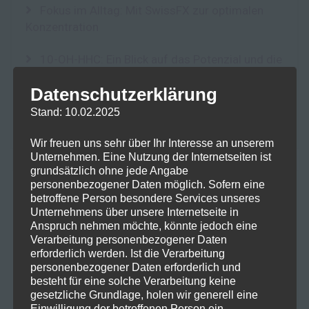
Fokus im Alltag: Mit SwissFX zur optimalen
Konzentration
10-OH-HHC: Ein Blick auf das Potenzial und die
Risiken eines neuen Cannabinoids
Datenschutzerklärung
Der Einfluss von Terpenen auf die Lagerung
Stand: 10.02.2025
und Qualität von Kräutern: Integra Boost Terpene
Wir freuen uns sehr über Ihr Interesse an unserem
Unternehmen. Eine Nutzung der Internetseiten ist
grundsätzlich ohne jede Angabe
personenbezogener Daten möglich. Sofern eine
NEUESTE KOMMENTARE
betroffene Person besondere Services unseres
Unternehmens über unsere Internetseite in
Anspruch nehmen möchte, könnte jedoch eine
Frohe Ostern mit einer Prise
Maike
zu
Verarbeitung personenbezogener Daten
Hanfzauber!
erforderlich werden. Ist die Verarbeitung
personenbezogener Daten erforderlich und
besteht für eine solche Verarbeitung keine
Frohe Ostern mit einer Prise Hanfzauber!
Jan
zu
gesetzliche Grundlage, holen wir generell eine
Einwilligung der betroffenen Person ein.