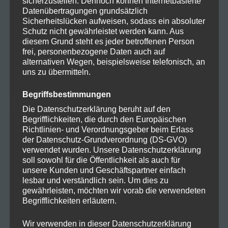
sicherzustellen. Dennoch können Internetbasierte
Juni 2024
Datenübertragungen grundsätzlich
Sicherheitslücken aufweisen, sodass ein absoluter
Schutz nicht gewährleistet werden kann. Aus
Mai 2024
diesem Grund steht es jeder betroffenen Person
frei, personenbezogene Daten auch auf
April 2024
alternativen Wegen, beispielsweise telefonisch, an
uns zu übermitteln.
März 2024
Begriffsbestimmungen
Die Datenschutzerklärung beruht auf den
Begrifflichkeiten, die durch den Europäischen
KATEGORIEN
Richtlinien- und Verordnungsgeber beim Erlass
der Datenschutz-Grundverordnung (DS-GVO)
verwendet wurden. Unsere Datenschutzerklärung
soll sowohl für die Öffentlichkeit als auch für
Allgemein
unsere Kunden und Geschäftspartner einfach
lesbar und verständlich sein. Um dies zu
gewährleisten, möchten wir vorab die verwendeten
Cannabis
Begrifflichkeiten erläutern.
Wir verwenden in dieser Datenschutzerklärung