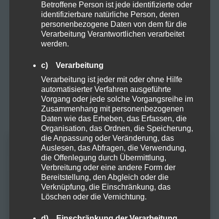
Betroffene Person ist jede identifizierte oder
identifizierbare natürliche Person, deren
Proteine
personenbezogene Daten von dem für die
Verarbeitung Verantwortlichen verarbeitet
werden.
Rezepte
c) Verarbeitung
Sucht
Verarbeitung ist jeder mit oder ohne Hilfe
automatisierter Verfahren ausgeführte
Vorgang oder jede solche Vorgangsreihe im
Vapes
Zusammenhang mit personenbezogenen
Daten wie das Erheben, das Erfassen, die
Organisation, das Ordnen, die Speicherung,
Zubehör
die Anpassung oder Veränderung, das
Auslesen, das Abfragen, die Verwendung,
Altersprüfung
die Offenlegung durch Übermittlung,
Verbreitung oder eine andere Form der
Bereitstellung, den Abgleich oder die
META
Du musst mindestens
18
Jahre alt sein, um
Verknüpfung, die Einschränkung, das
diese Website zu besuchen.
Löschen oder die Vernichtung.
Anmelden
JA
d) Einschränkung der Verarbeitung