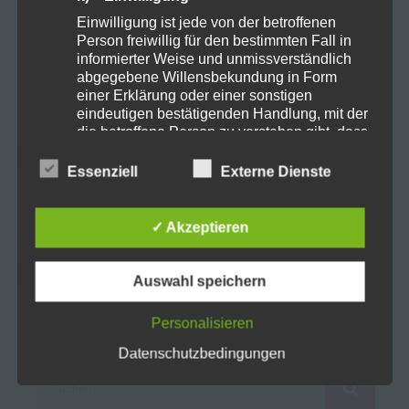
Schlaf
schmerzen
Smoking
sucht
Einwilligung ist jede von der betroffenen
Person freiwillig für den bestimmten Fall in
Synthetische Cannabinoide
tabletten
informierter Weise und unmissverständlich
abgegebene Willensbekundung in Form
einer Erklärung oder einer sonstigen
toleranz
USA
Weef selling
eindeutigen bestätigenden Handlung, mit der
die betroffene Person zu verstehen gibt, dass
sie mit der Verarbeitung der sie betreffenden
personenbezogenen Daten einverstanden
Essenziell
Externe Dienste
ist.
Suchen
nach:
Name und Anschrift des für die Verarbeitung
✓ Akzeptieren
Verantwortlichen
Verantwortlicher im Sinne der Datenschutz-
Auswahl speichern
Grundverordnung, sonstiger in den Mitgliedstaaten
der Europäischen Union geltenden
SEARCH
Personalisieren
Datenschutzgesetze und anderer Bestimmungen
mit datenschutzrechtlichem Charakter ist die:
Datenschutzbedingungen
Suchen
Harmony Health + Lifestyle GmbH
nach: