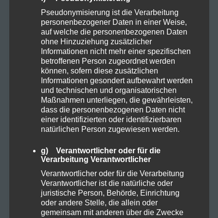
Pseudonymisierung ist die Verarbeitung
CBD Öl
5
personenbezogener Daten in einer Weise,
auf welche die personenbezogenen Daten
ohne Hinzuziehung zusätzlicher
Darmpflege
1
Informationen nicht mehr einer spezifischen
betroffenen Person zugeordnet werden
können, sofern diese zusätzlichen
Grow
4
Informationen gesondert aufbewahrt werden
und technischen und organisatorischen
Maßnahmen unterliegen, die gewährleisten,
Harvest
1
dass die personenbezogenen Daten nicht
einer identifizierten oder identifizierbaren
natürlichen Person zugewiesen werden.
Kosmetik
1
g) Verantwortlicher oder für die
Verarbeitung Verantwortlicher
Natural
3
Verantwortlicher oder für die Verarbeitung
Verantwortlicher ist die natürliche oder
Organic
5
juristische Person, Behörde, Einrichtung
oder andere Stelle, die allein oder
gemeinsam mit anderen über die Zwecke