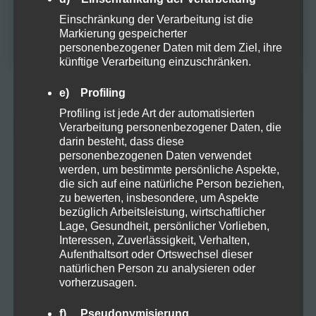
Einschränkung der Verarbeitung ist die
Eintrags-Feed
NEIN
Markierung gespeicherter
personenbezogener Daten mit dem Ziel, ihre
Kommentar-Feed
künftige Verarbeitung einzuschränken.
WordPress.org
e) Profiling
Profiling ist jede Art der automatisierten
Verarbeitung personenbezogener Daten, die
darin besteht, dass diese
personenbezogenen Daten verwendet
KATEGORIEN
werden, um bestimmte persönliche Aspekte,
die sich auf eine natürliche Person beziehen,
zu bewerten, insbesondere, um Aspekte
bezüglich Arbeitsleistung, wirtschaftlicher
Allgemein
29
Lage, Gesundheit, persönlicher Vorlieben,
Interessen, Zuverlässigkeit, Verhalten,
Aufenthaltsort oder Ortswechsel dieser
Cannabis
6
natürlichen Person zu analysieren oder
vorherzusagen.
CBD
8
f) Pseudonymisierung