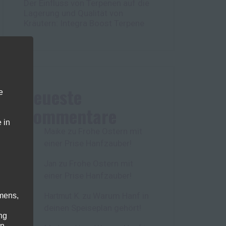
Der Einfluss von Terpenen auf die
Lagerung und Qualität von
Kräutern: Integra Boost Terpene
Neueste
e
Kommentare
 in
Frohe Ostern mit
Maike
zu
einer Prise Hanfzauber!
Frohe Ostern mit
Jan
zu
einer Prise Hanfzauber!
Warum Hanf in
mens,
Hartmut K.
zu
deinen Speiseplan gehört!
ng
en