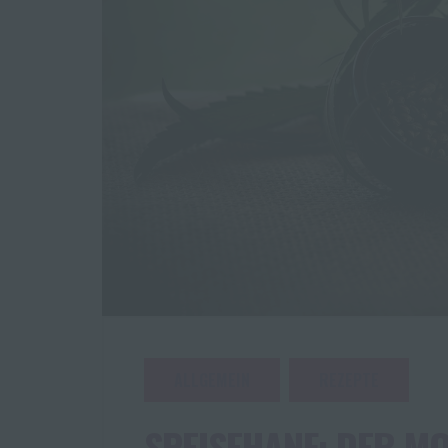
ALLGEMEIN
REZEPTE
SPEISEHANF: DER M