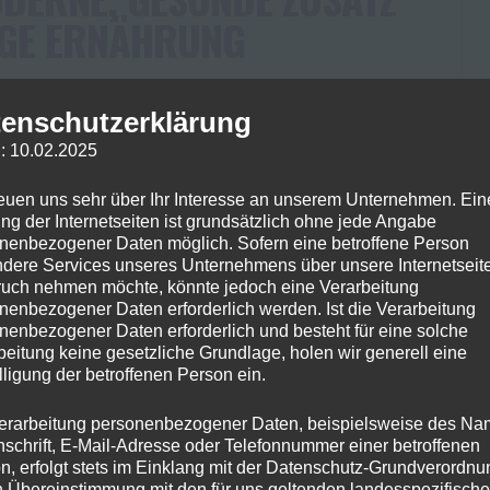
IGE ERNÄHRUNG
comments
enschutzerklärung
er in der modernen Ernährung und ein wertvoller
: 10.02.2025
besondere Back- und Teigwaren. Dank seiner
f maßgeblich zu einer vollwertigen Ernährung bei und
reuen uns sehr über Ihr Interesse an unserem Unternehmen. Ein
ng der Internetseiten ist grundsätzlich ohne jede Angabe
itlichen Vorteile. Hochwertige Inhaltsstoffe
nenbezogener Daten möglich. Sofern eine betroffene Person
ungeschält, ist ein wahres Kraftpaket an Nährstoffen:
dere Services unseres Unternehmens über unsere Internetseite
uch nehmen möchte, könnte jedoch eine Verarbeitung
nenbezogener Daten erforderlich werden. Ist die Verarbeitung
Read More
nenbezogener Daten erforderlich und besteht für eine solche
beitung keine gesetzliche Grundlage, holen wir generell eine
lligung der betroffenen Person ein.
erarbeitung personenbezogener Daten, beispielsweise des Na
nschrift, E-Mail-Adresse oder Telefonnummer einer betroffenen
n, erfolgt stets im Einklang mit der Datenschutz-Grundverordnu
n Übereinstimmung mit den für uns geltenden landesspezifisch