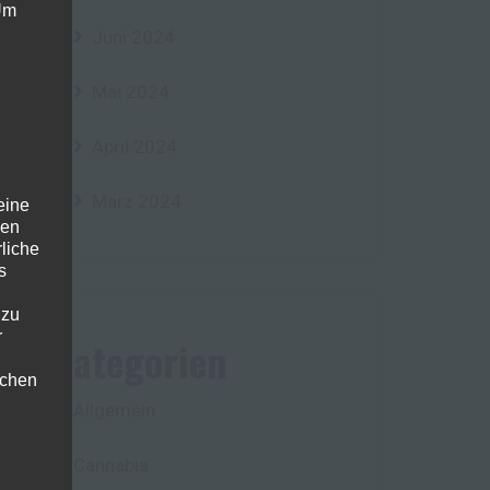
 Um
Juni 2024
Mai 2024
April 2024
März 2024
eine
den
rliche
s
 zu
r
Kategorien
lichen
Allgemein
Cannabis