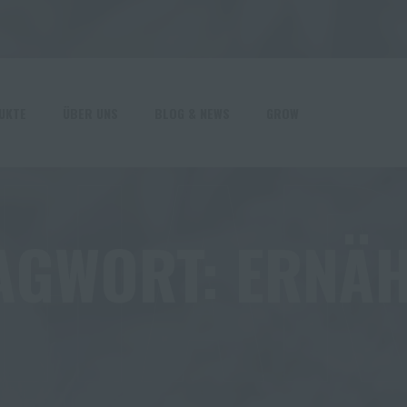
HA
UKTE
ÜBER UNS
BLOG & NEWS
GROW
AGWORT:
ERNÄ