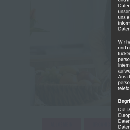
Daten
unser
uns e
infor
Daten
Wir h
und o
lücke
perso
Inter
aufwe
Aus d
perso
telef
Begr
Die D
Europ
Daten
ALLGEMEIN
ORGANIC
Daten