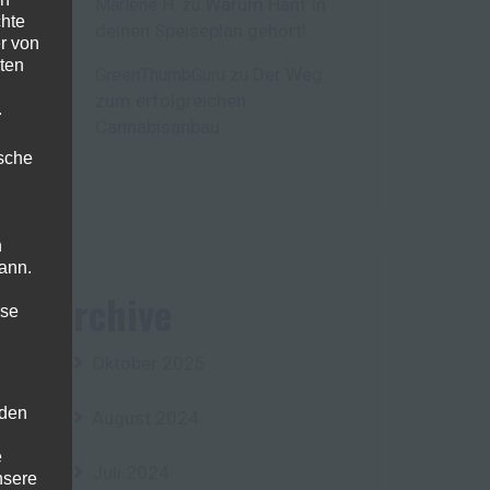
Warum Hanf in
Marlene H.
zu
chte
deinen Speiseplan gehört!
r von
ten
Der Weg
GreenThumbGuru
zu
zum erfolgreichen
.
Cannabisanbau
ische
n
ann.
Archive
ise
Oktober 2025
 den
August 2024
e
Juli 2024
nsere