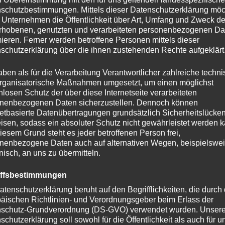
schutzbestimmungen. Mittels dieser Datenschutzerklärung mö
 Unternehmen die Öffentlichkeit über Art, Umfang und Zweck de
rhobenen, genutzten und verarbeiteten personenbezogenen Da
mieren. Ferner werden betroffene Personen mittels dieser
schutzerklärung über die ihnen zustehenden Rechte aufgeklärt
aben als für die Verarbeitung Verantwortlicher zahlreiche techn
rganisatorische Maßnahmen umgesetzt, um einen möglichst
nlosen Schutz der über diese Internetseite verarbeiteten
nenbezogenen Daten sicherzustellen. Dennoch können
netbasierte Datenübertragungen grundsätzlich Sicherheitslücke
isen, sodass ein absoluter Schutz nicht gewährleistet werden k
iesem Grund steht es jeder betroffenen Person frei,
nenbezogene Daten auch auf alternativen Wegen, beispielswe
Altersprüfung
onisch, an uns zu übermitteln.
iffsbestimmungen
Du musst mindestens
18
Jahre alt sein, um diese
atenschutzerklärung beruht auf den Begrifflichkeiten, die durch
Website zu besuchen.
äischen Richtlinien- und Verordnungsgeber beim Erlass der
schutz-Grundverordnung (DS-GVO) verwendet wurden. Unser
REZEPTE
JA
NEIN
schutzerklärung soll sowohl für die Öffentlichkeit als auch für u