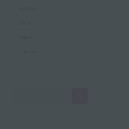
Rezepte
hen,
ng,
Sucht
essen,
ser
Vapes
Zubehör
aten
e
fern
n und
e
Suchen
esen
nach:
cher
ie