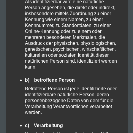
Rezepte
Als identifizierbar wird eine natürliche
Person angesehen, die direkt oder indirekt,
insbesondere mittels Zuordnung zu einer
Sucht
Kennung wie einem Namen, zu einer
Kennnummer, zu Standortdaten, zu einer
Vapes
Online-Kennung oder zu einem oder
mehreren besonderen Merkmalen, die
Ausdruck der physischen, physiologischen,
Zubehör
genetischen, psychischen, wirtschaftlichen,
kulturellen oder sozialen Identität dieser
natürlichen Person sind, identifiziert werden
kann.
Suchen
b) betroffene Person
nach:
Betroffene Person ist jede identifizierte oder
identifizierbare natürliche Person, deren
personenbezogene Daten von dem für die
Verarbeitung Verantwortlichen verarbeitet
NEUESTE BEITRÄGE
werden.
c) Verarbeitung
Die ersten THC-freien CBD-Blüten – offiziell als