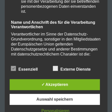
sie mit der Verarbeitung der sie betreffenden
personenbezogenen Daten einverstanden
ist.
META
Name und Anschrift des für die Verarbeitung
Verantwortlichen
Anmelden
Verantwortlicher im Sinne der Datenschutz-
Grundverordnung, sonstiger in den Mitgliedstaaten
Eintrags-Feed
der Europäischen Union geltenden
Datenschutzgesetze und anderer Bestimmungen
Kommentar-Feed
mit datenschutzrechtlichem Charakter ist die:
WordPress.org
Harmony Health + Lifestyle GmbH
Essenziell
Externe Dienste
Sydne Döring
✓ Akzeptieren
KATEGORIEN
Kurwickstr. 8+9
26122 Oldenburg
Auswahl speichern
Allgemein
29
Deutschland
Personalisieren