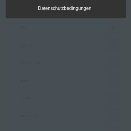
Datenschutzbedingungen
Cannabis
6
044118118917
E-Mail: Info@hempharmony.de
CBD
8
Cookies / SessionStorage / LocalStorage
CBD Öl
5
Die Internetseiten verwenden teilweise so
genannte Cookies, LocalStorage und
SessionStorage. Dies dient dazu, unser Angebot
Darmpflege
1
nutzerfreundlicher, effektiver und sicherer zu
machen. Local Storage und SessionStorage ist
eine Technologie, mit welcher ihr Browser Daten
Grow
4
auf Ihrem Computer oder mobilen Gerät
abspeichert. Cookies sind Textdateien, welche
über einen Internetbrowser auf einem
Harvest
1
Computersystem abgelegt und gespeichert
werden. Sie können die Verwendung von Cookies,
LocalStorage und SessionStorage durch
Kosmetik
1
entsprechende Einstellung in Ihrem Browser
verhindern.