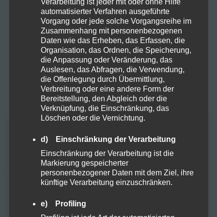
Verarbeitung ist jeder mit oder ohne Hilfe
Rauchware zugelassen!
automatisierter Verfahren ausgeführte
Vorgang oder jede solche Vorgangsreihe im
Zusammenhang mit personenbezogenen
Cannabis Ernten und Trocknen: Ein kurzer
Daten wie das Erheben, das Erfassen, die
Leitfaden für Anfänger
Organisation, das Ordnen, die Speicherung,
die Anpassung oder Veränderung, das
Fokus im Alltag: Mit SwissFX zur optimalen
Auslesen, das Abfragen, die Verwendung,
Konzentration
die Offenlegung durch Übermittlung,
Verbreitung oder eine andere Form der
Bereitstellung, den Abgleich oder die
10-OH-HHC: Ein Blick auf das Potenzial und die
Verknüpfung, die Einschränkung, das
Risiken eines neuen Cannabinoids
Löschen oder die Vernichtung.
Altersprüfung
Der Einfluss von Terpenen auf die Lagerung
d) Einschränkung der Verarbeitung
und Qualität von Kräutern: Integra Boost Terpene
Einschränkung der Verarbeitung ist die
Markierung gespeicherter
Du musst mindestens
18
Jahre alt sein, um
personenbezogener Daten mit dem Ziel, ihre
diese Website zu besuchen.
künftige Verarbeitung einzuschränken.
NEUESTE KOMMENTARE
JA
e) Profiling