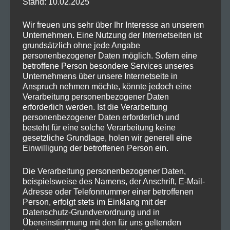
Stand: 10.02.2025
Warum Hanf in deinen
Hartmut K.
zu
Speiseplan gehört!
Wir freuen uns sehr über Ihr Interesse an unserem
Unternehmen. Eine Nutzung der Internetseiten ist
Warum Hanf in deinen
Marlene H.
zu
grundsätzlich ohne jede Angabe
Speiseplan gehört!
personenbezogener Daten möglich. Sofern eine
betroffene Person besondere Services unseres
Der Weg zum
GreenThumbGuru
zu
Unternehmens über unsere Internetseite in
Anspruch nehmen möchte, könnte jedoch eine
erfolgreichen Cannabisanbau
Verarbeitung personenbezogener Daten
erforderlich werden. Ist die Verarbeitung
personenbezogener Daten erforderlich und
besteht für eine solche Verarbeitung keine
gesetzliche Grundlage, holen wir generell eine
Archive
Einwilligung der betroffenen Person ein.
Die Verarbeitung personenbezogener Daten,
Oktober 2025
beispielsweise des Namens, der Anschrift, E-Mail-
Adresse oder Telefonnummer einer betroffenen
Person, erfolgt stets im Einklang mit der
August 2024
Datenschutz-Grundverordnung und in
Übereinstimmung mit den für uns geltenden
Juli 2024