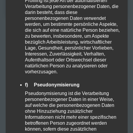
Profiling ist jede Art der automatisierten
NEIN
Frohe Ostern mit einer Prise
Maike
zu
Verarbeitung personenbezogener Daten, die
Hanfzauber!
darin besteht, dass diese
personenbezogenen Daten verwendet
werden, um bestimmte persönliche Aspekte,
Frohe Ostern mit einer Prise Hanfzauber!
Jan
zu
die sich auf eine natürliche Person beziehen,
zu bewerten, insbesondere, um Aspekte
Warum Hanf in deinen Speiseplan
Hartmut K.
zu
bezüglich Arbeitsleistung, wirtschaftlicher
gehört!
Lage, Gesundheit, persönlicher Vorlieben,
Interessen, Zuverlässigkeit, Verhalten,
Aufenthaltsort oder Ortswechsel dieser
Warum Hanf in deinen Speiseplan
Marlene H.
zu
natürlichen Person zu analysieren oder
gehört!
vorherzusagen.
Der Weg zum erfolgreichen
GreenThumbGuru
zu
f) Pseudonymisierung
Cannabisanbau
Pseudonymisierung ist die Verarbeitung
personenbezogener Daten in einer Weise,
auf welche die personenbezogenen Daten
ohne Hinzuziehung zusätzlicher
ARCHIV
Informationen nicht mehr einer spezifischen
betroffenen Person zugeordnet werden
können, sofern diese zusätzlichen