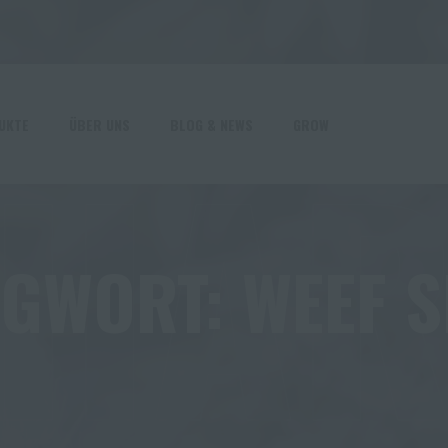
HA
UKTE
ÜBER UNS
BLOG & NEWS
GROW
AGWORT:
WEEF S