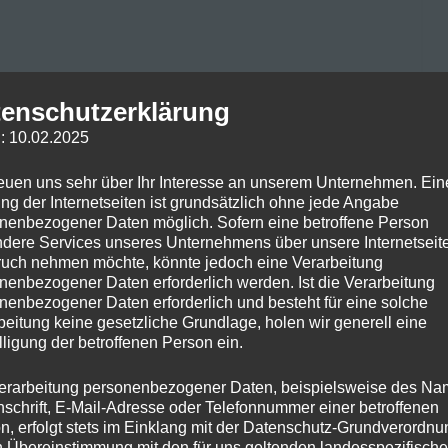
enschutzerklärung
IE DIE
: 10.02.2025
RUNG UNSERE
reuen uns sehr über Ihr Interesse an unserem Unternehmen. Ein
NSFORMIEREN KÖNNTE
ng der Internetseiten ist grundsätzlich ohne jede Angabe
nenbezogener Daten möglich. Sofern eine betroffene Person
dere Services unseres Unternehmens über unsere Internetseite
omments
uch nehmen möchte, könnte jedoch eine Verarbeitung
nenbezogener Daten erforderlich werden. Ist die Verarbeitung
, wie die Legalisierung von Cannabis unsere
nenbezogener Daten erforderlich und besteht für eine solche
beitung keine gesetzliche Grundlage, holen wir generell eine
ussion um die Legalisierung von Cannabis ist längst
lligung der betroffenen Person ein.
 Konsums, sondern betrifft viele Aspekte unserer
en, wie sich die Cannabislegalisierung auf soziale,
erarbeitung personenbezogener Daten, beispielsweise des Na
irken könnte. […]
nschrift, E-Mail-Adresse oder Telefonnummer einer betroffenen
n, erfolgt stets im Einklang mit der Datenschutz-Grundverordnu
n Übereinstimmung mit den für uns geltenden landesspezifisch