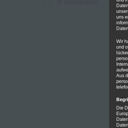
HEMPHARMONY
Daten
unser
uns e
infor
Daten
Wir h
und o
lücke
perso
Inter
aufwe
Aus d
perso
telef
Begr
Die D
Europ
Daten
Daten