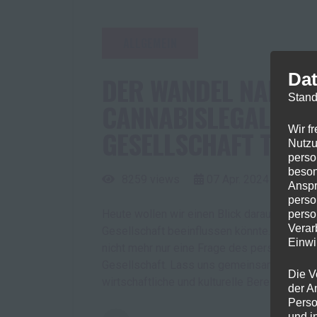
ALLGEMEIN
Dat
DER WANDEL NAHT: W
Stand
CANNABISLEGALISIE
Wir f
GESELLSCHAFT TRA
Nutzu
perso
beson
8259 views
07
Apr.
2024
0
c
Anspr
perso
Heute wollen wir einen Blick darauf werfen
perso
Verar
Gesellschaft beeinflussen könnte. Die Disk
Einwi
nicht mehr nur eine Frage des persönlichen
Gesellschaft. Lass uns gemeinsam untersuch
Die V
wirtschaftliche und kulturelle Bereiche ausw
der A
Perso
und i