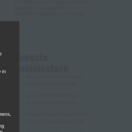
Der Einfluss von Terpenen auf die
Lagerung und Qualität von
Kräutern: Integra Boost Terpene
Neueste
e
Kommentare
 in
Frohe Ostern mit
Maike
zu
einer Prise Hanfzauber!
Frohe Ostern mit
Jan
zu
einer Prise Hanfzauber!
Warum Hanf in
mens,
Hartmut K.
zu
deinen Speiseplan gehört!
ng
en