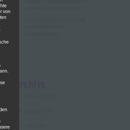
Warum Hanf in
Marlene H.
zu
chte
deinen Speiseplan gehört!
r von
ten
Der Weg
GreenThumbGuru
zu
zum erfolgreichen
.
Cannabisanbau
ische
n
ann.
Archive
ise
Oktober 2025
 den
August 2024
e
Juli 2024
nsere