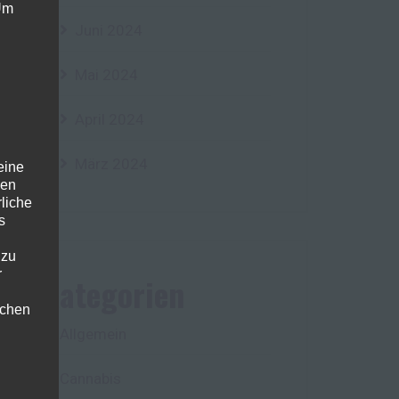
 Um
Juni 2024
Mai 2024
April 2024
März 2024
eine
den
rliche
s
 zu
r
Kategorien
lichen
Allgemein
Cannabis