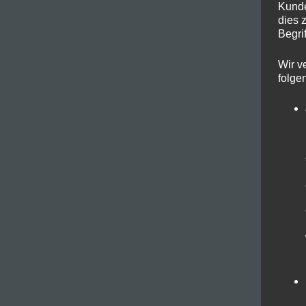
Kunde
dies 
Begrif
Wir v
folge