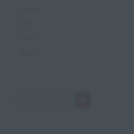
Rezepte
hen,
ng,
Sucht
essen,
ser
Vapes
Zubehör
aten
e
fern
n und
e
Suchen
esen
nach:
cher
ie