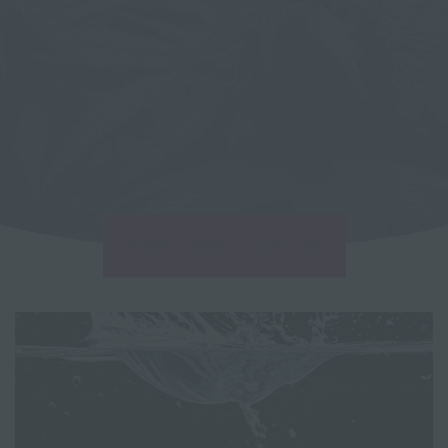
|
|
|
HOME
2024
JULY
22