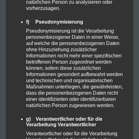
natürlichen Person zu analysieren oder
vorherzusagen.
Allgemein
29
f) Pseudonymisierung
Pseudonymisierung ist die Verarbeitung
personenbezogener Daten in einer Weise,
Cannabis
6
auf welche die personenbezogenen Daten
ohne Hinzuziehung zusätzlicher
Informationen nicht mehr einer spezifischen
CBD
8
betroffenen Person zugeordnet werden
können, sofern diese zusätzlichen
Informationen gesondert aufbewahrt werden
CBD Öl
5
und technischen und organisatorischen
Maßnahmen unterliegen, die gewährleisten,
dass die personenbezogenen Daten nicht
Darmpflege
1
einer identifizierten oder identifizierbaren
natürlichen Person zugewiesen werden.
Grow
4
g) Verantwortlicher oder für die
Verarbeitung Verantwortlicher
Harvest
1
Verantwortlicher oder für die Verarbeitung