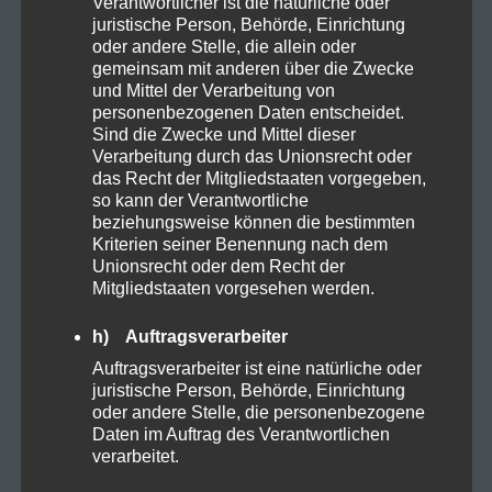
Verantwortlicher ist die natürliche oder
juristische Person, Behörde, Einrichtung
Kosmetik
1
oder andere Stelle, die allein oder
gemeinsam mit anderen über die Zwecke
und Mittel der Verarbeitung von
Natural
3
personenbezogenen Daten entscheidet.
Sind die Zwecke und Mittel dieser
Verarbeitung durch das Unionsrecht oder
Organic
5
das Recht der Mitgliedstaaten vorgegeben,
so kann der Verantwortliche
beziehungsweise können die bestimmten
Proteine
2
Kriterien seiner Benennung nach dem
Unionsrecht oder dem Recht der
Mitgliedstaaten vorgesehen werden.
Rezepte
3
h) Auftragsverarbeiter
Auftragsverarbeiter ist eine natürliche oder
Sucht
1
juristische Person, Behörde, Einrichtung
oder andere Stelle, die personenbezogene
Daten im Auftrag des Verantwortlichen
Vapes
1
verarbeitet.