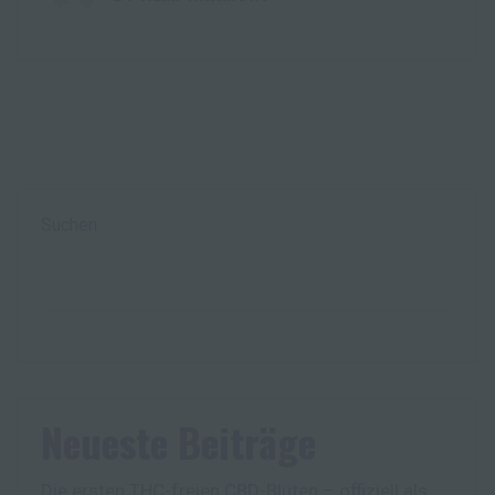
Suchen
Neueste Beiträge
Die ersten THC-freien CBD-Blüten – offiziell als