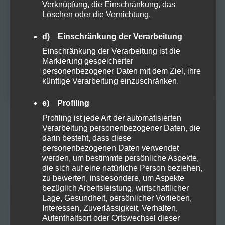
Verknüpfung, die Einschränkung, das
Löschen oder die Vernichtung.
Zubehör
Du musst mindestens
18
Jahre alt sein, um
diese Website zu besuchen.
d) Einschränkung der Verarbeitung
JA
Einschränkung der Verarbeitung ist die
Markierung gespeicherter
META
personenbezogener Daten mit dem Ziel, ihre
NEIN
künftige Verarbeitung einzuschränken.
Anmelden
e) Profiling
Profiling ist jede Art der automatisierten
Eintrags-Feed
Verarbeitung personenbezogener Daten, die
darin besteht, dass diese
personenbezogenen Daten verwendet
Kommentar-Feed
werden, um bestimmte persönliche Aspekte,
die sich auf eine natürliche Person beziehen,
WordPress.org
zu bewerten, insbesondere, um Aspekte
bezüglich Arbeitsleistung, wirtschaftlicher
Lage, Gesundheit, persönlicher Vorlieben,
Interessen, Zuverlässigkeit, Verhalten,
KATEGORIEN
Aufenthaltsort oder Ortswechsel dieser