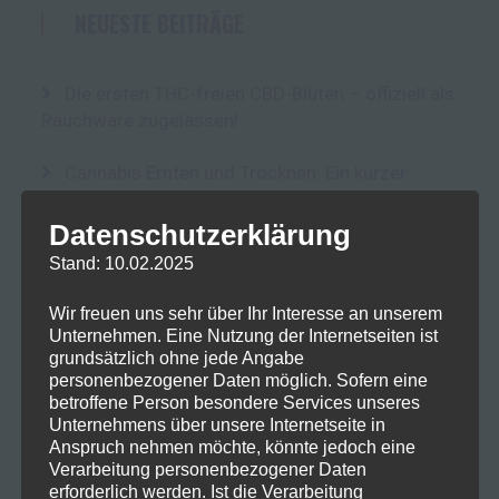
NEUESTE BEITRÄGE
Die ersten THC-freien CBD-Blüten – offiziell als
Rauchware zugelassen!
Cannabis Ernten und Trocknen: Ein kurzer
Leitfaden für Anfänger
Datenschutzerklärung
Fokus im Alltag: Mit SwissFX zur optimalen
Stand: 10.02.2025
Konzentration
Wir freuen uns sehr über Ihr Interesse an unserem
10-OH-HHC: Ein Blick auf das Potenzial und die
Unternehmen. Eine Nutzung der Internetseiten ist
Risiken eines neuen Cannabinoids
grundsätzlich ohne jede Angabe
personenbezogener Daten möglich. Sofern eine
betroffene Person besondere Services unseres
Der Einfluss von Terpenen auf die Lagerung
Unternehmens über unsere Internetseite in
und Qualität von Kräutern: Integra Boost Terpene
Anspruch nehmen möchte, könnte jedoch eine
Verarbeitung personenbezogener Daten
erforderlich werden. Ist die Verarbeitung