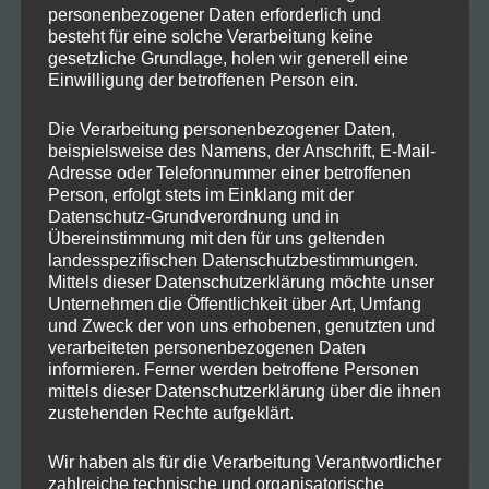
personenbezogener Daten erforderlich und
besteht für eine solche Verarbeitung keine
NEUESTE KOMMENTARE
gesetzliche Grundlage, holen wir generell eine
Einwilligung der betroffenen Person ein.
Frohe Ostern mit einer Prise
Maike
zu
Die Verarbeitung personenbezogener Daten,
Hanfzauber!
beispielsweise des Namens, der Anschrift, E-Mail-
Adresse oder Telefonnummer einer betroffenen
Frohe Ostern mit einer Prise Hanfzauber!
Jan
zu
Person, erfolgt stets im Einklang mit der
Datenschutz-Grundverordnung und in
Übereinstimmung mit den für uns geltenden
Warum Hanf in deinen Speiseplan
Hartmut K.
zu
landesspezifischen Datenschutzbestimmungen.
gehört!
Mittels dieser Datenschutzerklärung möchte unser
Unternehmen die Öffentlichkeit über Art, Umfang
Warum Hanf in deinen Speiseplan
Marlene H.
zu
und Zweck der von uns erhobenen, genutzten und
gehört!
verarbeiteten personenbezogenen Daten
informieren. Ferner werden betroffene Personen
mittels dieser Datenschutzerklärung über die ihnen
Der Weg zum erfolgreichen
GreenThumbGuru
zu
zustehenden Rechte aufgeklärt.
Cannabisanbau
Wir haben als für die Verarbeitung Verantwortlicher
zahlreiche technische und organisatorische