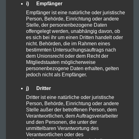
Zubehör
1
i) Empfänger
Empfänger ist eine natürliche oder juristische
Person, Behörde, Einrichtung oder andere
Stelle, der personenbezogene Daten
offengelegt werden, unabhängig davon, ob
TAGS
es sich bei ihr um einen Dritten handelt oder
nicht. Behörden, die im Rahmen eines
bestimmten Untersuchungsauftrags nach
dem Unionsrecht oder dem Recht der
10OHHHC
Anbau
Mitgliedstaaten möglicherweise
personenbezogene Daten erhalten, gelten
Anbauen Samen Stecklinge
Arbeitsplatz
jedoch nicht als Empfänger.
j) Dritter
Aufzucht
Autofahren
Backen
Dritter ist eine natürliche oder juristische
Person, Behörde, Einrichtung oder andere
Balance
Cannabis
CBD
Darm
Stelle außer der betroffenen Person, dem
Verantwortlichen, dem Auftragsverarbeiter
DEA
eigener Anbau
Ernte
und den Personen, die unter der
unmittelbaren Verantwortung des
Ernährung
Farming
Frühjahr
Gel
Verantwortlichen oder des