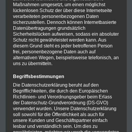
Maßnahmen umgesetzt, um einen möglichst
ARCHIV
lückenlosen Schutz der über diese Internetseite
verarbeiteten personenbezogenen Daten
sicherzustellen. Dennoch können Internetbasierte
Datenübertragungen grundsätzlich
Oktober 2025
Sicherheitslücken aufweisen, sodass ein absoluter
Schutz nicht gewährleistet werden kann. Aus
August 2024
diesem Grund steht es jeder betroffenen Person
frei, personenbezogene Daten auch auf
Juli 2024
alternativen Wegen, beispielsweise telefonisch, an
uns zu übermitteln.
Juni 2024
Begriffsbestimmungen
Mai 2024
Die Datenschutzerklärung beruht auf den
Begrifflichkeiten, die durch den Europäischen
April 2024
Richtlinien- und Verordnungsgeber beim Erlass
der Datenschutz-Grundverordnung (DS-GVO)
März 2024
verwendet wurden. Unsere Datenschutzerklärung
soll sowohl für die Öffentlichkeit als auch für
unsere Kunden und Geschäftspartner einfach
lesbar und verständlich sein. Um dies zu
gewährleisten, möchten wir vorab die verwendeten