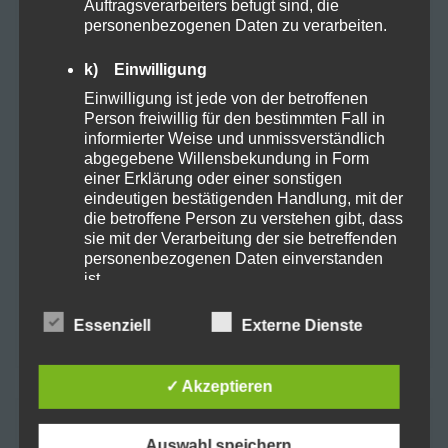
Auftragsverarbeiters befugt sind, die
personenbezogenen Daten zu verarbeiten.
Gesundheit
grow
Handcreme
Hanf
k) Einwilligung
HHC
Keimen
linderung
Einwilligung ist jede von der betroffenen
Person freiwillig für den bestimmten Fall in
Medikamente
Pflege
Porbitica
informierter Weise und unmissverständlich
abgegebene Willensbekundung in Form
Pride LGBTQ+
Recover
Relax
einer Erklärung oder einer sonstigen
eindeutigen bestätigenden Handlung, mit der
die betroffene Person zu verstehen gibt, dass
Schlaf
schmerzen
Smoking
sucht
sie mit der Verarbeitung der sie betreffenden
personenbezogenen Daten einverstanden
Synthetische Cannabinoide
tabletten
ist.
toleranz
USA
Weef selling
Name und Anschrift des für die Verarbeitung
Essenziell
Externe Dienste
Verantwortlichen
Verantwortlicher im Sinne der Datenschutz-
✓ Akzeptieren
Grundverordnung, sonstiger in den Mitgliedstaaten
der Europäischen Union geltenden
Datenschutzgesetze und anderer Bestimmungen
Suchen
Auswahl speichern