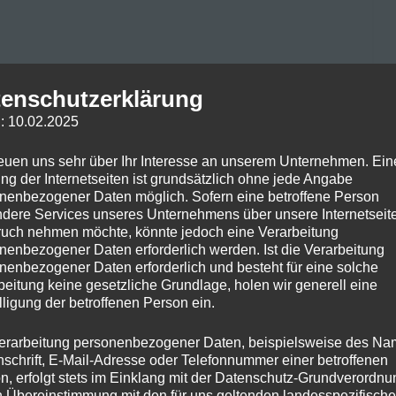
enschutzerklärung
GREICHEN
: 10.02.2025
reuen uns sehr über Ihr Interesse an unserem Unternehmen. Ein
ng der Internetseiten ist grundsätzlich ohne jede Angabe
comment
nenbezogener Daten möglich. Sofern eine betroffene Person
dere Services unseres Unternehmens über unsere Internetseite
uch nehmen möchte, könnte jedoch eine Verarbeitung
baus von Cannabis für zu Hause, sei es aus
nenbezogener Daten erforderlich werden. Ist die Verarbeitung
Doch wie beginnt man am besten und worauf sollte
nenbezogener Daten erforderlich und besteht für eine solche
s für einen erfolgreichen Cannabisanbau
beitung keine gesetzliche Grundlage, holen wir generell eine
lligung der betroffenen Person ein.
Read More
erarbeitung personenbezogener Daten, beispielsweise des Na
nschrift, E-Mail-Adresse oder Telefonnummer einer betroffenen
n, erfolgt stets im Einklang mit der Datenschutz-Grundverordnu
n Übereinstimmung mit den für uns geltenden landesspezifisch