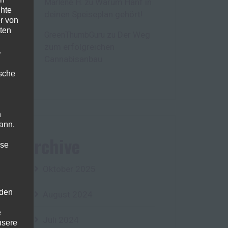
Warum Hanf in
Marlene H.
zu
chte
deinen Speiseplan gehört!
r von
ten
Der Weg
GreenThumbGuru
zu
zum erfolgreichen
.
Cannabisanbau
ische
n
ann.
Archive
ise
Oktober 2025
 den
August 2024
e
Juli 2024
nsere