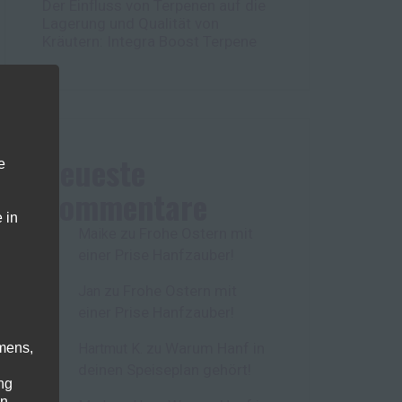
Der Einfluss von Terpenen auf die
Lagerung und Qualität von
Kräutern: Integra Boost Terpene
Neueste
e
Kommentare
 in
Frohe Ostern mit
Maike
zu
einer Prise Hanfzauber!
Frohe Ostern mit
Jan
zu
einer Prise Hanfzauber!
Warum Hanf in
mens,
Hartmut K.
zu
deinen Speiseplan gehört!
ng
en