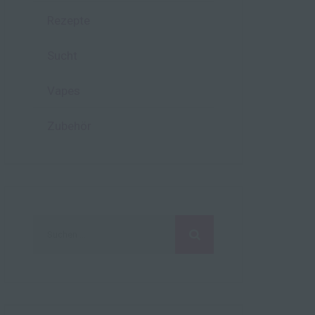
Rezepte
hen,
ng,
Sucht
essen,
ser
Vapes
Zubehör
aten
e
fern
n und
e
Suchen
esen
nach:
cher
ie