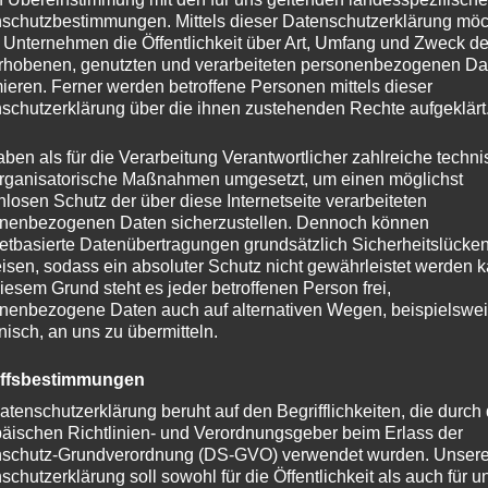
schutzbestimmungen. Mittels dieser Datenschutzerklärung mö
 Unternehmen die Öffentlichkeit über Art, Umfang und Zweck de
rhobenen, genutzten und verarbeiteten personenbezogenen Da
mieren. Ferner werden betroffene Personen mittels dieser
schutzerklärung über die ihnen zustehenden Rechte aufgeklärt
aben als für die Verarbeitung Verantwortlicher zahlreiche techn
rganisatorische Maßnahmen umgesetzt, um einen möglichst
nlosen Schutz der über diese Internetseite verarbeiteten
nenbezogenen Daten sicherzustellen. Dennoch können
netbasierte Datenübertragungen grundsätzlich Sicherheitslücke
isen, sodass ein absoluter Schutz nicht gewährleistet werden k
iesem Grund steht es jeder betroffenen Person frei,
nenbezogene Daten auch auf alternativen Wegen, beispielswe
Altersprüfung
onisch, an uns zu übermitteln.
iffsbestimmungen
Du musst mindestens
18
Jahre alt sein, um diese
atenschutzerklärung beruht auf den Begrifflichkeiten, die durch
Website zu besuchen.
äischen Richtlinien- und Verordnungsgeber beim Erlass der
schutz-Grundverordnung (DS-GVO) verwendet wurden. Unser
JA
NEIN
schutzerklärung soll sowohl für die Öffentlichkeit als auch für u