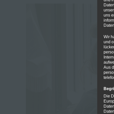
Daten
unser
uns e
infor
Daten
Wir h
und o
lücke
perso
Inter
aufwe
Aus d
perso
telef
Begr
Die D
Europ
Daten
Daten