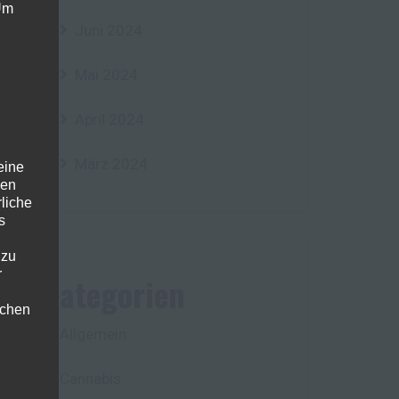
 Um
Juni 2024
Mai 2024
April 2024
März 2024
eine
den
rliche
s
 zu
r
Kategorien
lichen
Allgemein
Cannabis