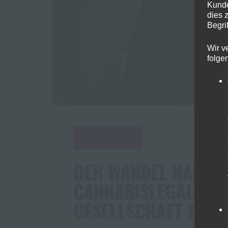
Kunde
dies 
Begrif
Wir v
folge
ALLGEMEIN
DER WANDEL NAHT: W
CANNABISLEGALISIE
GESELLSCHAFT TRA