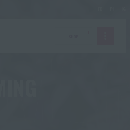
RMO
SHOP
MING