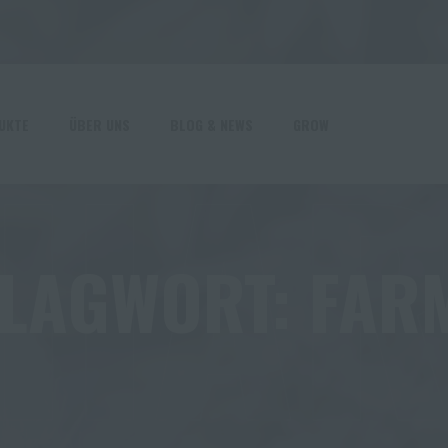
HA
UKTE
ÜBER UNS
BLOG & NEWS
GROW
LAGWORT:
FAR