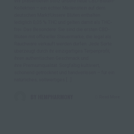
Wir präsentieren stolz unsere neue CBD-Blüten-
Kollektion – ein echter Meilenstein auf dem
deutschen Markt!Unsere Blüten enthalten
lediglich 0,05 % THC und gelten damit als THC-
frei. Das Besondere: Sie sind die ersten CBD-
Blüten mit offizieller Steuermarke, die legal als
Rauchware verkauft werden dürfen. Jede Sorte
überzeugt durch ihr einzigartiges Terpenprofil,
ihren authentischen Geschmack und
ihre Premiumqualität. Sorgfältig kultiviert,
schonend getrocknet und handverlesen – für ein
natürliches, vollwertiges […]
HEMPHARMONY
Read More