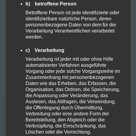
Natural
b) betroffene Person
Betroffene Person ist jede identifizierte oder
identifizierbare natürliche Person, deren
Organic
personenbezogene Daten von dem für die
Verarbeitung Verantwortlichen verarbeitet
werden.
Proteine
c) Verarbeitung
Rezepte
Verarbeitung ist jeder mit oder ohne Hilfe
automatisierter Verfahren ausgeführte
Vorgang oder jede solche Vorgangsreihe im
Sucht
Zusammenhang mit personenbezogenen
Daten wie das Erheben, das Erfassen, die
Organisation, das Ordnen, die Speicherung,
Vapes
die Anpassung oder Veränderung, das
Auslesen, das Abfragen, die Verwendung,
die Offenlegung durch Übermittlung,
Altersprüfung
Zubehör
Verbreitung oder eine andere Form der
Bereitstellung, den Abgleich oder die
Verknüpfung, die Einschränkung, das
Du musst mindestens
18
Jahre alt sein, um
Löschen oder die Vernichtung.