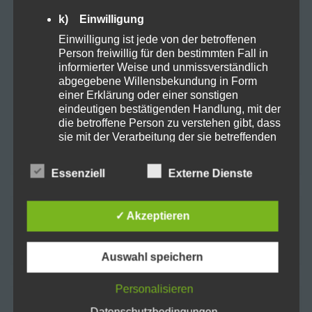
Medikamente
Pflege
Porbitica
k) Einwilligung
Pride LGBTQ+
Recover
Relax
Einwilligung ist jede von der betroffenen
Person freiwillig für den bestimmten Fall in
informierter Weise und unmissverständlich
Schlaf
schmerzen
Smoking
sucht
abgegebene Willensbekundung in Form
einer Erklärung oder einer sonstigen
Synthetische Cannabinoide
tabletten
eindeutigen bestätigenden Handlung, mit der
die betroffene Person zu verstehen gibt, dass
sie mit der Verarbeitung der sie betreffenden
toleranz
USA
Weef selling
personenbezogenen Daten einverstanden
ist.
Essenziell
Externe Dienste
Name und Anschrift des für die Verarbeitung
Verantwortlichen
✓ Akzeptieren
Suchen
Verantwortlicher im Sinne der Datenschutz-
nach:
Grundverordnung, sonstiger in den Mitgliedstaaten
der Europäischen Union geltenden
Auswahl speichern
Datenschutzgesetze und anderer Bestimmungen
mit datenschutzrechtlichem Charakter ist die:
Personalisieren
SEARCH