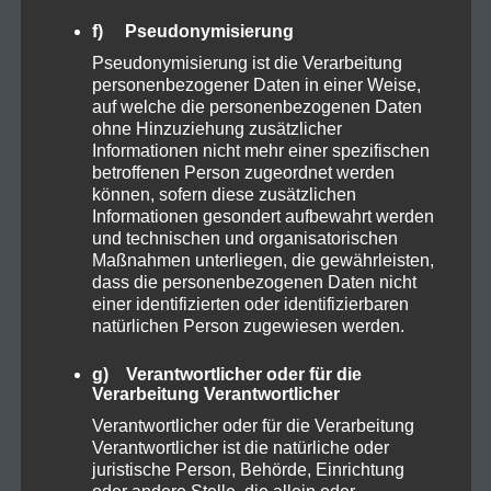
Cannabis
6
f) Pseudonymisierung
Pseudonymisierung ist die Verarbeitung
CBD
8
personenbezogener Daten in einer Weise,
auf welche die personenbezogenen Daten
ohne Hinzuziehung zusätzlicher
CBD Öl
5
Informationen nicht mehr einer spezifischen
betroffenen Person zugeordnet werden
können, sofern diese zusätzlichen
Darmpflege
1
Informationen gesondert aufbewahrt werden
und technischen und organisatorischen
Maßnahmen unterliegen, die gewährleisten,
Grow
4
dass die personenbezogenen Daten nicht
einer identifizierten oder identifizierbaren
natürlichen Person zugewiesen werden.
Harvest
1
g) Verantwortlicher oder für die
Verarbeitung Verantwortlicher
Kosmetik
1
Verantwortlicher oder für die Verarbeitung
Verantwortlicher ist die natürliche oder
Natural
3
juristische Person, Behörde, Einrichtung