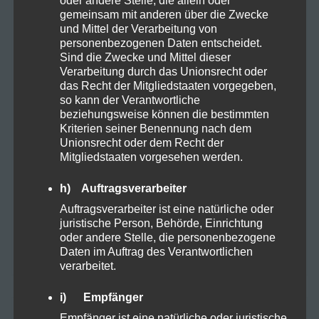
oder andere Stelle, die allein oder
gemeinsam mit anderen über die Zwecke
Organic
5
und Mittel der Verarbeitung von
personenbezogenen Daten entscheidet.
Sind die Zwecke und Mittel dieser
Proteine
2
Verarbeitung durch das Unionsrecht oder
das Recht der Mitgliedstaaten vorgegeben,
so kann der Verantwortliche
Rezepte
3
beziehungsweise können die bestimmten
Kriterien seiner Benennung nach dem
Unionsrecht oder dem Recht der
Sucht
1
Mitgliedstaaten vorgesehen werden.
h) Auftragsverarbeiter
Vapes
1
Auftragsverarbeiter ist eine natürliche oder
juristische Person, Behörde, Einrichtung
oder andere Stelle, die personenbezogene
Zubehör
1
Daten im Auftrag des Verantwortlichen
verarbeitet.
i) Empfänger
Empfänger ist eine natürliche oder juristische