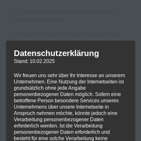
Cannabis Ernten und Trocknen: Ein kurzer
Leitfaden für Anfänger
Fokus im Alltag: Mit SwissFX zur optimalen
Konzentration
Datenschutzerklärung
10-OH-HHC: Ein Blick auf das Potenzial und die
Stand: 10.02.2025
Risiken eines neuen Cannabinoids
Wir freuen uns sehr über Ihr Interesse an unserem
Der Einfluss von Terpenen auf die Lagerung
Unternehmen. Eine Nutzung der Internetseiten ist
und Qualität von Kräutern: Integra Boost Terpene
grundsätzlich ohne jede Angabe
personenbezogener Daten möglich. Sofern eine
betroffene Person besondere Services unseres
Unternehmens über unsere Internetseite in
Anspruch nehmen möchte, könnte jedoch eine
NEUESTE KOMMENTARE
Verarbeitung personenbezogener Daten
erforderlich werden. Ist die Verarbeitung
personenbezogener Daten erforderlich und
Frohe Ostern mit einer Prise
Maike
zu
besteht für eine solche Verarbeitung keine