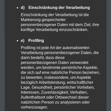
diese Website zu besuchen.
META
d) Einschränkung der Verarbeitung
JA
Einschränkung der Verarbeitung ist die
Markierung gespeicherter
NEIN
Anmelden
personenbezogener Daten mit dem Ziel, ihre
künftige Verarbeitung einzuschränken.
Eintrags-Feed
e) Profiling
Kommentar-Feed
Profiling ist jede Art der automatisierten
Verarbeitung personenbezogener Daten, die
WordPress.org
darin besteht, dass diese
personenbezogenen Daten verwendet
werden, um bestimmte persönliche Aspekte,
die sich auf eine natürliche Person beziehen,
zu bewerten, insbesondere, um Aspekte
KATEGORIEN
bezüglich Arbeitsleistung, wirtschaftlicher
Lage, Gesundheit, persönlicher Vorlieben,
Interessen, Zuverlässigkeit, Verhalten,
Aufenthaltsort oder Ortswechsel dieser
Allgemein
29
natürlichen Person zu analysieren oder
vorherzusagen.