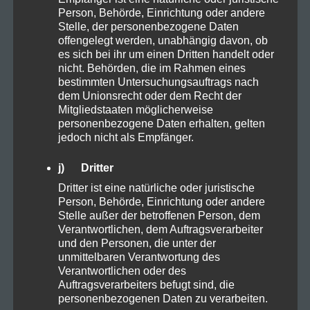
TAGS
Person, Behörde, Einrichtung oder andere
Stelle, der personenbezogene Daten
offengelegt werden, unabhängig davon, ob
10OHHHC
Anbau
es sich bei ihr um einen Dritten handelt oder
nicht. Behörden, die im Rahmen eines
bestimmten Untersuchungsauftrags nach
Anbauen Samen Stecklinge
Arbeitsplatz
dem Unionsrecht oder dem Recht der
Mitgliedstaaten möglicherweise
Aufzucht
Autofahren
Backen
personenbezogene Daten erhalten, gelten
jedoch nicht als Empfänger.
Balance
Cannabis
CBD
Darm
j) Dritter
DEA
eigener Anbau
Ernte
Dritter ist eine natürliche oder juristische
Person, Behörde, Einrichtung oder andere
Stelle außer der betroffenen Person, dem
Ernährung
Farming
Frühjahr
Gel
Verantwortlichen, dem Auftragsverarbeiter
und den Personen, die unter der
Gesundheit
grow
Handcreme
Hanf
unmittelbaren Verantwortung des
Verantwortlichen oder des
HHC
Keimen
linderung
Auftragsverarbeiters befugt sind, die
personenbezogenen Daten zu verarbeiten.