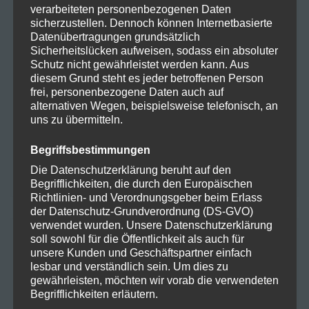
verarbeiteten personenbezogenen Daten
August 2024
sicherzustellen. Dennoch können Internetbasierte
Datenübertragungen grundsätzlich
Juli 2024
Sicherheitslücken aufweisen, sodass ein absoluter
Schutz nicht gewährleistet werden kann. Aus
diesem Grund steht es jeder betroffenen Person
Juni 2024
frei, personenbezogene Daten auch auf
alternativen Wegen, beispielsweise telefonisch, an
Mai 2024
uns zu übermitteln.
April 2024
Begriffsbestimmungen
Die Datenschutzerklärung beruht auf den
März 2024
Begrifflichkeiten, die durch den Europäischen
Richtlinien- und Verordnungsgeber beim Erlass
der Datenschutz-Grundverordnung (DS-GVO)
verwendet wurden. Unsere Datenschutzerklärung
KATEGORIEN
soll sowohl für die Öffentlichkeit als auch für
unsere Kunden und Geschäftspartner einfach
lesbar und verständlich sein. Um dies zu
gewährleisten, möchten wir vorab die verwendeten
Allgemein
Begrifflichkeiten erläutern.