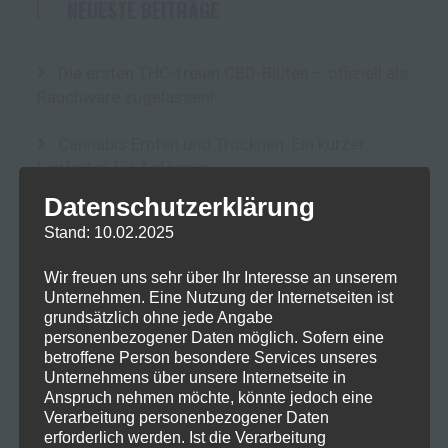
NEUESTE BEITRÄGE
Die ersten THC-freien CBD-Blüten – offiziell als
Rauchware zugelassen!
Cannabis Ernten und Trocknen: Ein kurzer
Leitfaden für Anfänger
Datenschutzerklärung
Fokus im Alltag: Mit SwissFX zur optimalen
Stand: 10.02.2025
Konzentration
Wir freuen uns sehr über Ihr Interesse an unserem
10-OH-HHC: Ein Blick auf das Potenzial und die
Unternehmen. Eine Nutzung der Internetseiten ist
Risiken eines neuen Cannabinoids
grundsätzlich ohne jede Angabe
personenbezogener Daten möglich. Sofern eine
Der Einfluss von Terpenen auf die Lagerung
betroffene Person besondere Services unseres
Unternehmens über unsere Internetseite in
und Qualität von Kräutern: Integra Boost Terpene
Anspruch nehmen möchte, könnte jedoch eine
Verarbeitung personenbezogener Daten
erforderlich werden. Ist die Verarbeitung