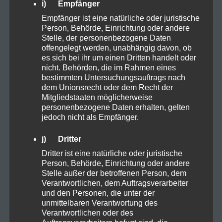
i) Empfänger
Empfänger ist eine natürliche oder juristische
Person, Behörde, Einrichtung oder andere
Stelle, der personenbezogene Daten
offengelegt werden, unabhängig davon, ob
TAGS
es sich bei ihr um einen Dritten handelt oder
nicht. Behörden, die im Rahmen eines
bestimmten Untersuchungsauftrags nach
dem Unionsrecht oder dem Recht der
10OHHHC
Anbau
Mitgliedstaaten möglicherweise
personenbezogene Daten erhalten, gelten
Anbauen Samen Stecklinge
Arbeitsplatz
jedoch nicht als Empfänger.
Aufzucht
Autofahren
Backen
j) Dritter
Dritter ist eine natürliche oder juristische
Balance
Cannabis
CBD
Darm
Person, Behörde, Einrichtung oder andere
Stelle außer der betroffenen Person, dem
Verantwortlichen, dem Auftragsverarbeiter
DEA
eigener Anbau
Ernte
und den Personen, die unter der
unmittelbaren Verantwortung des
Ernährung
Farming
Frühjahr
Gel
Verantwortlichen oder des