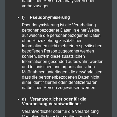
natürlichen Person zu analysieren oder
vorherzusagen.
Allgemein
29
f) Pseudonymisierung
Pseudonymisierung ist die Verarbeitung
Cannabis
6
personenbezogener Daten in einer Weise,
auf welche die personenbezogenen Daten
ohne Hinzuziehung zusätzlicher
CBD
8
Informationen nicht mehr einer spezifischen
betroffenen Person zugeordnet werden
können, sofern diese zusätzlichen
CBD Öl
5
Informationen gesondert aufbewahrt werden
und technischen und organisatorischen
Maßnahmen unterliegen, die gewährleisten,
Darmpflege
1
dass die personenbezogenen Daten nicht
einer identifizierten oder identifizierbaren
natürlichen Person zugewiesen werden.
Grow
4
g) Verantwortlicher oder für die
Verarbeitung Verantwortlicher
Harvest
1
Verantwortlicher oder für die Verarbeitung
Verantwortlicher ist die natürliche oder