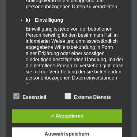
Auftragsverarbeiters befugt sind, die
Gesundheit
grow
Handcreme
Hanf
personenbezogenen Daten zu verarbeiten.
k) Einwilligung
HHC
Keimen
linderung
Einwilligung ist jede von der betroffenen
Person freiwillig für den bestimmten Fall in
Medikamente
Pflege
Porbitica
informierter Weise und unmissverständlich
abgegebene Willensbekundung in Form
Pride LGBTQ+
Recover
Relax
einer Erklärung oder einer sonstigen
eindeutigen bestätigenden Handlung, mit der
Schlaf
schmerzen
Smoking
sucht
die betroffene Person zu verstehen gibt, dass
sie mit der Verarbeitung der sie betreffenden
personenbezogenen Daten einverstanden
Synthetische Cannabinoide
tabletten
ist.
toleranz
USA
Weef selling
Name und Anschrift des für die Verarbeitung
Essenziell
Externe Dienste
Verantwortlichen
Verantwortlicher im Sinne der Datenschutz-
✓ Akzeptieren
Grundverordnung, sonstiger in den Mitgliedstaaten
der Europäischen Union geltenden
Suchen
Datenschutzgesetze und anderer Bestimmungen
Auswahl speichern
nach:
mit datenschutzrechtlichem Charakter ist die: