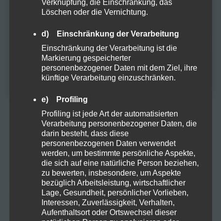
Verknüpfung, die Einschränkung, das
Löschen oder die Vernichtung.
Zubehör
Du musst mindestens
18
Jahre alt sein, um
diese Website zu besuchen.
d) Einschränkung der Verarbeitung
JA
Einschränkung der Verarbeitung ist die
Markierung gespeicherter
META
personenbezogener Daten mit dem Ziel, ihre
NEIN
künftige Verarbeitung einzuschränken.
Anmelden
e) Profiling
Profiling ist jede Art der automatisierten
Eintrags-Feed
Verarbeitung personenbezogener Daten, die
darin besteht, dass diese
Kommentar-Feed
personenbezogenen Daten verwendet
werden, um bestimmte persönliche Aspekte,
WordPress.org
die sich auf eine natürliche Person beziehen,
zu bewerten, insbesondere, um Aspekte
bezüglich Arbeitsleistung, wirtschaftlicher
Lage, Gesundheit, persönlicher Vorlieben,
Interessen, Zuverlässigkeit, Verhalten,
KATEGORIEN
Aufenthaltsort oder Ortswechsel dieser