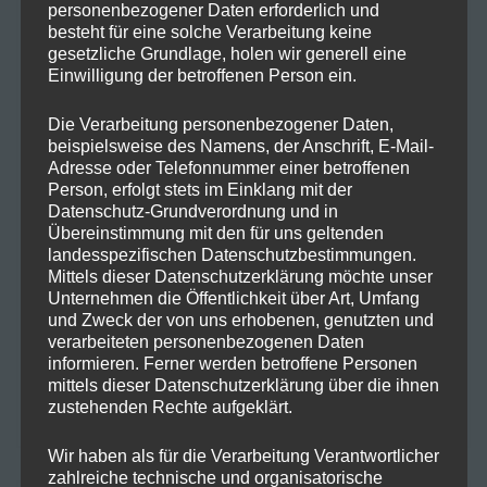
personenbezogener Daten erforderlich und
NEUESTE KOMMENTARE
besteht für eine solche Verarbeitung keine
gesetzliche Grundlage, holen wir generell eine
Einwilligung der betroffenen Person ein.
Frohe Ostern mit einer Prise
Maike
zu
Die Verarbeitung personenbezogener Daten,
Hanfzauber!
beispielsweise des Namens, der Anschrift, E-Mail-
Adresse oder Telefonnummer einer betroffenen
Frohe Ostern mit einer Prise Hanfzauber!
Jan
zu
Person, erfolgt stets im Einklang mit der
Datenschutz-Grundverordnung und in
Warum Hanf in deinen Speiseplan
Hartmut K.
zu
Übereinstimmung mit den für uns geltenden
gehört!
landesspezifischen Datenschutzbestimmungen.
Mittels dieser Datenschutzerklärung möchte unser
Unternehmen die Öffentlichkeit über Art, Umfang
Warum Hanf in deinen Speiseplan
Marlene H.
zu
und Zweck der von uns erhobenen, genutzten und
gehört!
verarbeiteten personenbezogenen Daten
informieren. Ferner werden betroffene Personen
Der Weg zum erfolgreichen
GreenThumbGuru
zu
mittels dieser Datenschutzerklärung über die ihnen
zustehenden Rechte aufgeklärt.
Cannabisanbau
Wir haben als für die Verarbeitung Verantwortlicher
zahlreiche technische und organisatorische