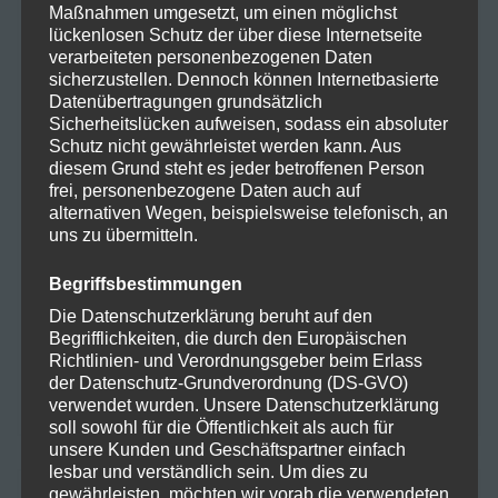
Maßnahmen umgesetzt, um einen möglichst
ARCHIV
lückenlosen Schutz der über diese Internetseite
verarbeiteten personenbezogenen Daten
sicherzustellen. Dennoch können Internetbasierte
Oktober 2025
Datenübertragungen grundsätzlich
Sicherheitslücken aufweisen, sodass ein absoluter
August 2024
Schutz nicht gewährleistet werden kann. Aus
diesem Grund steht es jeder betroffenen Person
frei, personenbezogene Daten auch auf
Juli 2024
alternativen Wegen, beispielsweise telefonisch, an
uns zu übermitteln.
Juni 2024
Begriffsbestimmungen
Mai 2024
Die Datenschutzerklärung beruht auf den
Begrifflichkeiten, die durch den Europäischen
April 2024
Richtlinien- und Verordnungsgeber beim Erlass
der Datenschutz-Grundverordnung (DS-GVO)
März 2024
verwendet wurden. Unsere Datenschutzerklärung
soll sowohl für die Öffentlichkeit als auch für
unsere Kunden und Geschäftspartner einfach
lesbar und verständlich sein. Um dies zu
gewährleisten, möchten wir vorab die verwendeten