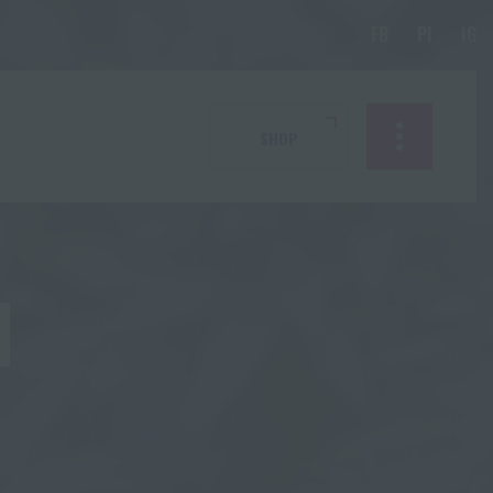
RMO
SHOP
N