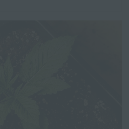
personenbezogener Daten, die darin besteht, dass diese
personenbezogenen Daten verwendet werden, um bestimmte
persönliche Aspekte, die sich auf eine natürliche Person bezie
zu bewerten, insbesondere, um Aspekte bezüglich Arbeitsleistu
wirtschaftlicher Lage, Gesundheit, persönlicher Vorlieben, Inter
Zuverlässigkeit, Verhalten, Aufenthaltsort oder Ortswechsel die
natürlichen Person zu analysieren oder vorherzusagen.
f) Pseudonymisierung
Pseudonymisierung ist die Verarbeitung personenbezogener D
in einer Weise, auf welche die personenbezogenen Daten ohn
Hinzuziehung zusätzlicher Informationen nicht mehr einer
spezifischen betroffenen Person zugeordnet werden können, so
diese zusätzlichen Informationen gesondert aufbewahrt werde
technischen und organisatorischen Maßnahmen unterliegen, di
gewährleisten, dass die personenbezogenen Daten nicht einer
identifizierten oder identifizierbaren natürlichen Person zugewi
werden.
g) Verantwortlicher oder für die Verarbeitung Verantwortli
Verantwortlicher oder für die Verarbeitung Verantwortlicher ist d