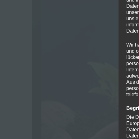
Daten
unser
uns e
infor
Daten
Wir h
und o
lücke
perso
Inter
aufwe
Aus d
perso
telef
Begr
Die D
Europ
Daten
Daten