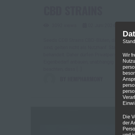
CBD STRAINS
3092 views
02
Juni
2024
Dat
Seeds CDB Strains CBD-Blüten, die von Pfl
Stand
sind, gelten nicht als Nutzhanf. Stattdess
behandelt. Daher dürfen Privatpersonen in 
Wir f
Nutzu
Eigenbedarf anbauen, unabhängig davon, ob 
perso
beachten, dass [...]
beson
HEMPHARMONY
Anspr
perso
perso
Verar
Einwi
Die V
der A
Perso
und i