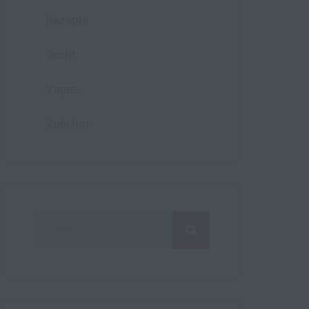
Rezepte
hen,
ng,
Sucht
essen,
ser
Vapes
Zubehör
aten
e
fern
n und
e
Suchen
esen
nach:
cher
ie