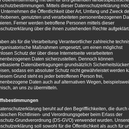
schutzbestimmungen. Mittels dieser Datenschutzerklärung mö
 Unternehmen die Öffentlichkeit über Art, Umfang und Zweck de
rhobenen, genutzten und verarbeiteten personenbezogenen Da
mieren. Ferner werden betroffene Personen mittels dieser
schutzerklärung über die ihnen zustehenden Rechte aufgeklärt
aben als für die Verarbeitung Verantwortlicher zahlreiche techn
rganisatorische Maßnahmen umgesetzt, um einen möglichst
nlosen Schutz der über diese Internetseite verarbeiteten
nenbezogenen Daten sicherzustellen. Dennoch können
netbasierte Datenübertragungen grundsätzlich Sicherheitslücke
isen, sodass ein absoluter Schutz nicht gewährleistet werden k
iesem Grund steht es jeder betroffenen Person frei,
nenbezogene Daten auch auf alternativen Wegen, beispielswe
Altersprüfung
onisch, an uns zu übermitteln.
iffsbestimmungen
Du musst mindestens
18
Jahre alt sein, um diese
atenschutzerklärung beruht auf den Begrifflichkeiten, die durch
Website zu besuchen.
äischen Richtlinien- und Verordnungsgeber beim Erlass der
schutz-Grundverordnung (DS-GVO) verwendet wurden. Unser
JA
NEIN
schutzerklärung soll sowohl für die Öffentlichkeit als auch für u