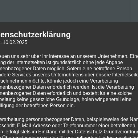
enschutzerklärung
anzen stammen, die nicht im EU-Sortenkatalog gelistet
: 10.02.2025
en werden sie rechtlich wie normale Cannabispflanzen
Deutschland bis zu drei solcher Pflanzen für den
reuen uns sehr über Ihr Interesse an unserem Unternehmen. Ein
ng der Internetseiten ist grundsätzlich ohne jede Angabe
sie THC oder nur CBD enthalten. Es ist wichtig zu
nenbezogener Daten möglich. Sofern eine betroffene Person
dere Services unseres Unternehmens über unsere Internetseite
uch nehmen möchte, könnte jedoch eine Verarbeitung
Read More
nenbezogener Daten erforderlich werden. Ist die Verarbeitung
nenbezogener Daten erforderlich und besteht für eine solche
beitung keine gesetzliche Grundlage, holen wir generell eine
lligung der betroffenen Person ein.
erarbeitung personenbezogener Daten, beispielsweise des Na
nschrift, E-Mail-Adresse oder Telefonnummer einer betroffenen
n, erfolgt stets im Einklang mit der Datenschutz-Grundverordnu
n Übereinstimmung mit den für uns geltenden landesspezifisch