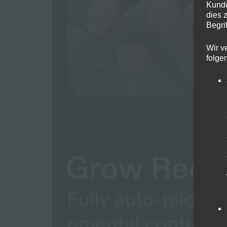
Kunde
dies 
Begrif
Wir v
folge