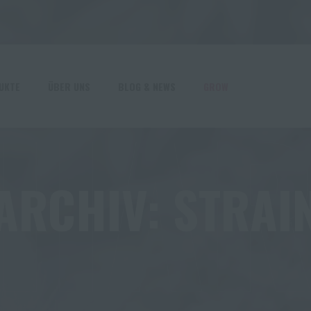
HA
UKTE
ÜBER UNS
BLOG & NEWS
GROW
ARCHIV:
STRAI