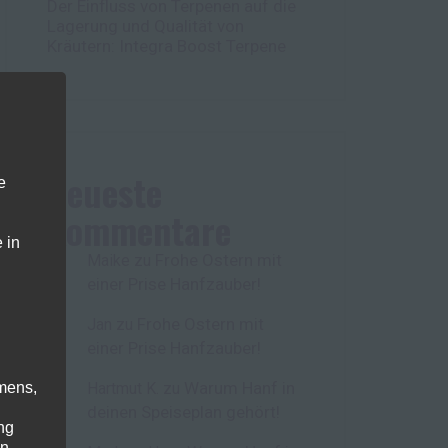
Der Einfluss von Terpenen auf die
Lagerung und Qualität von
Kräutern: Integra Boost Terpene
Neueste
e
Kommentare
 in
Frohe Ostern mit
Maike
zu
einer Prise Hanfzauber!
Frohe Ostern mit
Jan
zu
einer Prise Hanfzauber!
Warum Hanf in
mens,
Hartmut K.
zu
deinen Speiseplan gehört!
ng
en