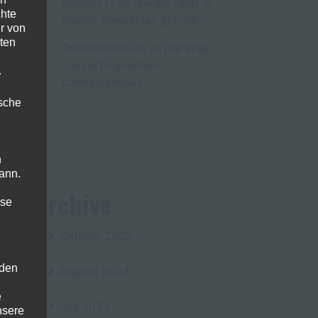
Warum Hanf in
Marlene H.
zu
chte
deinen Speiseplan gehört!
r von
ten
Der Weg
GreenThumbGuru
zu
zum erfolgreichen
.
Cannabisanbau
ische
n
ann.
Archive
ise
Oktober 2025
 den
August 2024
e
Juli 2024
nsere