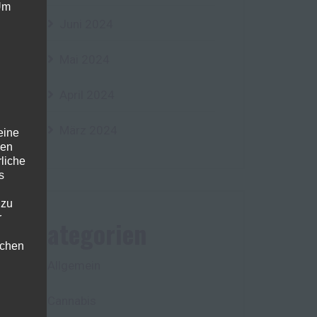
 Um
Juni 2024
Mai 2024
April 2024
März 2024
eine
den
rliche
s
 zu
r
Kategorien
lichen
Allgemein
Cannabis