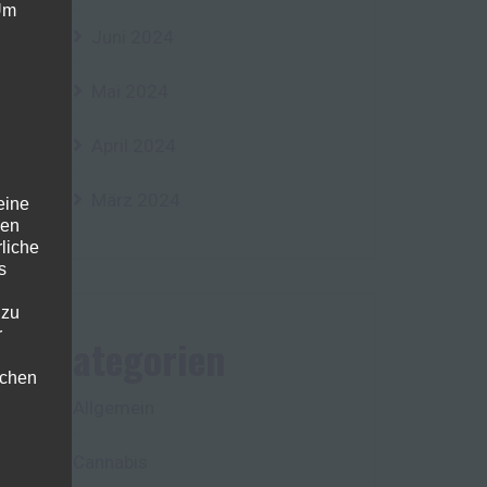
 Um
Juni 2024
Mai 2024
April 2024
März 2024
eine
den
rliche
s
 zu
r
Kategorien
lichen
Allgemein
Cannabis