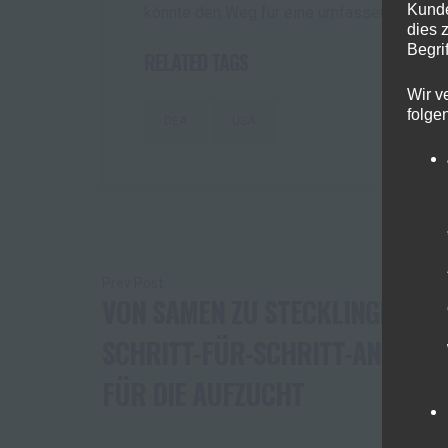
Kunde
könnte den Weg für eine umfassendere Lega
dies 
Begrif
RELATED TAGS
Wir v
folge
DEA
USA
Beitragsnavigation
VON SAMEN ZU STECKLINGEN: EI
SCHRITT-FÜR-SCHRITT-ANLEITU
FÜR DIE AUFZUCHT