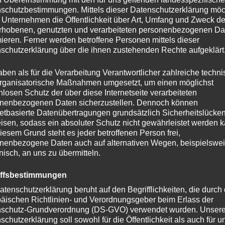
ierung für Unternehmen im
schutzbestimmungen. Mittels dieser Datenschutzerklärung mö
 Unternehmen die Öffentlichkeit über Art, Umfang und Zweck de
rhobenen, genutzten und verarbeiteten personenbezogenen Da
assifizierung von Cannabis könnte es Unternehmen
mieren. Ferner werden betroffene Personen mittels dieser
u erhalten, da Banken und Finanzinstitute
schutzerklärung über die ihnen zustehenden Rechte aufgeklärt
d, mit Unternehmen in einer legaleren Branche
aben als für die Verarbeitung Verantwortlicher zahlreiche techn
rganisatorische Maßnahmen umgesetzt, um einen möglichst
Neuklassifizierung von Cannabis könnten sich die
nlosen Schutz der über diese Internetseite verarbeiteten
offs erheblich erweitern, was zu einem deutlichen
nenbezogenen Daten sicherzustellen. Dennoch können
. Dies würde den Markt für Cannabis-Unternehmen
netbasierte Datenübertragungen grundsätzlich Sicherheitslücke
isen, sodass ein absoluter Schutz nicht gewährleistet werden k
iesem Grund steht es jeder betroffenen Person frei,
klassifizierung von Cannabis könnte die Forschung und
nenbezogene Daten auch auf alternativen Wegen, beispielswe
endungen vorantreiben, da Unternehmen
Altersprüfung
onisch, an uns zu übermitteln.
ourcen für diese Bereiche zur Verfügung haben.
iffsbestimmungen
der Prüfungsprozess des Vorschlags durch das „White
Du musst mindestens
18
Jahre alt sein, um diese
atenschutzerklärung beruht auf den Begrifflichkeiten, die durch
uern wird und wann mit einer endgültigen
Website zu besuchen.
äischen Richtlinien- und Verordnungsgeber beim Erlass der
isiert die potenzielle Neuklassifizierung von
schutz-Grundverordnung (DS-GVO) verwendet wurden. Unser
JA
NEIN
 Wendepunkt in der amerikanischen Drogenpolitik und
schutzerklärung soll sowohl für die Öffentlichkeit als auch für u