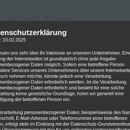
ws
01
Mai
2024
0
comments
enschutzerklärung
ated Press“ bekannt, dass 5 unabhängige Quellen von
: 10.02.2025
abis durch die amerikanische Drogenbehörde (DEA)
eit wie LSD und Heroin in der Klassifikation 1 und soll
reuen uns sehr über Ihr Interesse an unserem Unternehmen. Ein
estuft werden.
ng der Internetseiten ist grundsätzlich ohne jede Angabe
nenbezogener Daten möglich. Sofern eine betroffene Person
n Wandel in der amerikanischen Drogenpolitik, der
dere Services unseres Unternehmens über unsere Internetseite
uch nehmen möchte, könnte jedoch eine Verarbeitung
gen haben dürfte. Die Neueinstufung von Cannabis
nenbezogener Daten erforderlich werden. Ist die Verarbeitung
ng des Wirkstoffs anerkennen, sondern auch diversen
nenbezogener Daten erforderlich und besteht für eine solche
Vorteile bringen.
beitung keine gesetzliche Grundlage, holen wir generell eine
lligung der betroffenen Person ein.
te House of Budget and Management (OMB)“ geprüft
assendere Legalisierung von Cannabis ebnen und hat
erarbeitung personenbezogener Daten, beispielsweise des Na
nschrift, E-Mail-Adresse oder Telefonnummer einer betroffenen
ernehmen grundlegend zu verändern.
n, erfolgt stets im Einklang mit der Datenschutz-Grundverordnu
n Übereinstimmung mit den für uns geltenden landesspezifisch