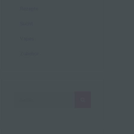
Rezepte
hen,
ng,
Sucht
essen,
ser
Vapes
Zubehör
aten
e
fern
n und
e
Suchen
esen
nach:
cher
ie