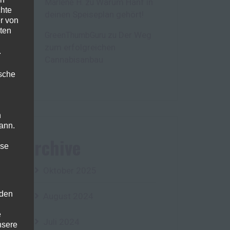
Warum Hanf in
Marlene H.
zu
chte
deinen Speiseplan gehört!
r von
ten
Der Weg
GreenThumbGuru
zu
zum erfolgreichen
.
Cannabisanbau
ische
n
ann.
Archive
ise
Oktober 2025
 den
August 2024
e
Juli 2024
nsere