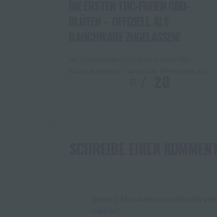
DIE ERSTEN THC-FREIEN CBD-
BLÜTEN – OFFIZIELL ALS
RAUCHWARE ZUGELASSEN!
Wir präsentieren stolz unsere neue CBD-
Blüten-Kollektion – ein echter Meilenstein auf
20
OKT.
20
dem deutschen Markt!Unsere Blüten
enthalten lediglich 0,05 % THC und gelten
damit als THC-frei. Das Besondere: Sie
sind die ersten CBD-Blüten mit offizieller
Steuermarke, die legal als Rauchware
verkauft werden dürfen. Jede Sorte
SCHREIBE EINEN KOMMEN
überzeugt durch ihr
einzigartiges Terpenprofil,
ihren authentischen Geschmack und
ihre Premiumqualität. Sorgfältig kultiviert,
Deine E-Mail-Adresse wird nicht veröf
schonend getrocknet und handverlesen – für
markiert
ein natürliches, vollwertiges […]