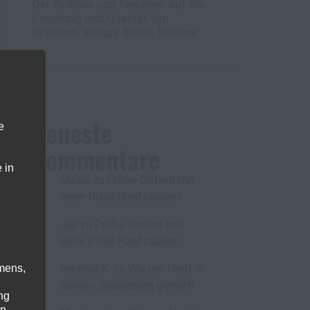
Der Einfluss von Terpenen auf die
Lagerung und Qualität von
Kräutern: Integra Boost Terpene
Neueste
e
Kommentare
 in
Frohe Ostern mit
Maike
zu
einer Prise Hanfzauber!
Frohe Ostern mit
Jan
zu
einer Prise Hanfzauber!
Warum Hanf in
mens,
Hartmut K.
zu
deinen Speiseplan gehört!
ng
en