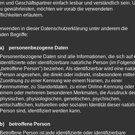
n und Geschäftspartner einfach lesbar und verständlich sein.
lisierung des Wirkstoffs in den USA ebnen.
zu gewährleisten, möchten wir vorab die verwendeten
flichkeiten erläutern.
SOCIAL SHARE
erwenden in dieser Datenschutzerklärung unter anderem die
nden Begriffe:
a) personenbezogene Daten
Personenbezogene Daten sind alle Informationen, die sich auf 
identifizierte oder identifizierbare natürliche Person (im Folgen
„betroffene Person") beziehen. Als identifizierbar wird eine natü
Person angesehen, die direkt oder indirekt, insbesondere mittel
Zuordnung zu einer Kennung wie einem Namen, zu einer
Kennnummer, zu Standortdaten, zu einer Online-Kennung oder
NE
DÜNGUNG UND
einem oder mehreren besonderen Merkmalen, die Ausdruck de
physischen, physiologischen, genetischen, psychischen,
NG
BODENVERBESSERUNG:
wirtschaftlichen, kulturellen oder sozialen Identität dieser natür
Person sind, identifiziert werden kann.
OPTIMALE BODENVORBEREITUNG
b) betroffene Person
FÜR ERFOLGREICHEN
Betroffene Person ist jede identifizierte oder identifizierbare