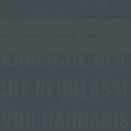
HA
UKTE
ÜBER UNS
BLOG & NEWS
GROW
KANISCHE DEA
CHE NEUKLASSI
VON CANNABIS