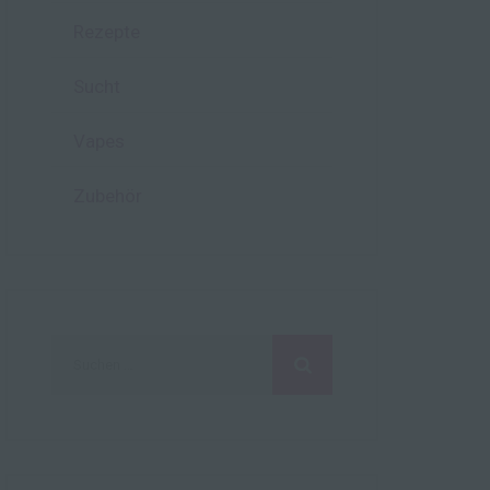
Rezepte
hen,
ng,
Sucht
essen,
ser
Vapes
Zubehör
aten
e
fern
n und
e
Suchen
esen
nach:
cher
ie