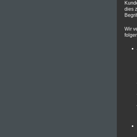
Kunde
dies 
Begrif
Wir v
folge