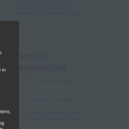
Der Einfluss von Terpenen auf die
Lagerung und Qualität von
Kräutern: Integra Boost Terpene
Neueste
e
Kommentare
 in
Frohe Ostern mit
Maike
zu
einer Prise Hanfzauber!
Frohe Ostern mit
Jan
zu
einer Prise Hanfzauber!
Warum Hanf in
mens,
Hartmut K.
zu
deinen Speiseplan gehört!
ng
en