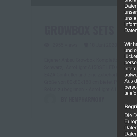
Daten
unser
uns e
GROWBOX SETS
infor
Daten
Wir h
2955 views
18
Juni
2020
und o
lücke
Eigener Anbau Growbox Komplettset Diese
perso
Schwarz, AeroLight A150SE LED Grow Light
Inter
E42A Controller und eine Zubehörtasche. • 
aufwe
Aus d
Größe von 80x80x180 cm bietet Platz für 2 
perso
Reise zu beginnen. • AeroLight A150SE: [...]
telef
HEMPHARMONY
Begr
Die D
Europ
Daten
Daten