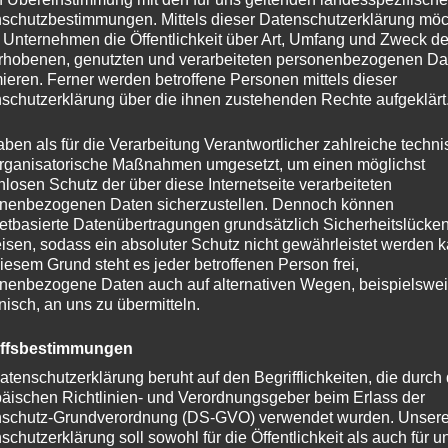
schutzbestimmungen. Mittels dieser Datenschutzerklärung mö
 Unternehmen die Öffentlichkeit über Art, Umfang und Zweck de
rhobenen, genutzten und verarbeiteten personenbezogenen Da
mieren. Ferner werden betroffene Personen mittels dieser
schutzerklärung über die ihnen zustehenden Rechte aufgeklärt
aben als für die Verarbeitung Verantwortlicher zahlreiche techn
rganisatorische Maßnahmen umgesetzt, um einen möglichst
nlosen Schutz der über diese Internetseite verarbeiteten
s Komplettset enthält: Growbox 80x80x180 cm in
nenbezogenen Daten sicherzustellen. Dennoch können
, AeroZesh G4 Inline-Lüfter-Kombination, GrowHub
netbasierte Datenübertragungen grundsätzlich Sicherheitslücke
Growbox: Das hochreflektierende Mylar-Zelt mit einer
isen, sodass ein absoluter Schutz nicht gewährleistet werden k
iesem Grund steht es jeder betroffenen Person frei,
Pflanzen und ist die ideale Größe, um deine Anbau-
nenbezogene Daten auch auf alternativen Wegen, beispielswe
Altersprüfung
onisch, an uns zu übermitteln.
Read More
iffsbestimmungen
Du musst mindestens
18
Jahre alt sein, um diese
atenschutzerklärung beruht auf den Begrifflichkeiten, die durch
Website zu besuchen.
äischen Richtlinien- und Verordnungsgeber beim Erlass der
schutz-Grundverordnung (DS-GVO) verwendet wurden. Unser
JA
NEIN
schutzerklärung soll sowohl für die Öffentlichkeit als auch für u