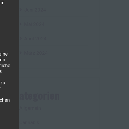
 Um
Juni 2024
Mai 2024
April 2024
März 2024
eine
den
rliche
s
 zu
r
Kategorien
lichen
Allgemein
Cannabis