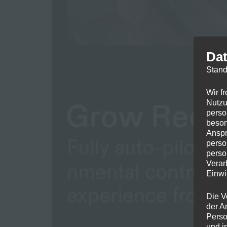
Dat
Stand
Wir f
Nutzu
perso
beson
Anspr
perso
perso
Verar
Einwi
Die V
der A
Perso
und i