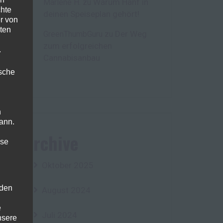
Warum Hanf in
Marlene H.
zu
chte
deinen Speiseplan gehört!
r von
ten
Der Weg
GreenThumbGuru
zu
zum erfolgreichen
.
Cannabisanbau
ische
n
ann.
Archive
ise
Oktober 2025
 den
August 2024
e
Juli 2024
nsere