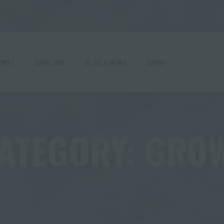
HA
UKTE
ÜBER UNS
BLOG & NEWS
GROW
CATEGORY:
GROW