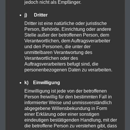
jedoch nicht als Empfänger.
j) Dritter
NEUESTE BEITRÄGE
Dritter ist eine natürliche oder juristische
Person, Behörde, Einrichtung oder andere
Stelle außer der betroffenen Person, dem
Die ersten THC-freien CBD-Blüten – offiziell als
Verantwortlichen, dem Auftragsverarbeiter
Rauchware zugelassen!
und den Personen, die unter der
unmittelbaren Verantwortung des
Verantwortlichen oder des
Cannabis Ernten und Trocknen: Ein kurzer
Auftragsverarbeiters befugt sind, die
Leitfaden für Anfänger
personenbezogenen Daten zu verarbeiten.
Fokus im Alltag: Mit SwissFX zur optimalen
k) Einwilligung
Konzentration
Einwilligung ist jede von der betroffenen
Person freiwillig für den bestimmten Fall in
10-OH-HHC: Ein Blick auf das Potenzial und die
informierter Weise und unmissverständlich
Risiken eines neuen Cannabinoids
abgegebene Willensbekundung in Form
einer Erklärung oder einer sonstigen
eindeutigen bestätigenden Handlung, mit der
Der Einfluss von Terpenen auf die Lagerung
die betroffene Person zu verstehen gibt, dass
und Qualität von Kräutern: Integra Boost Terpene