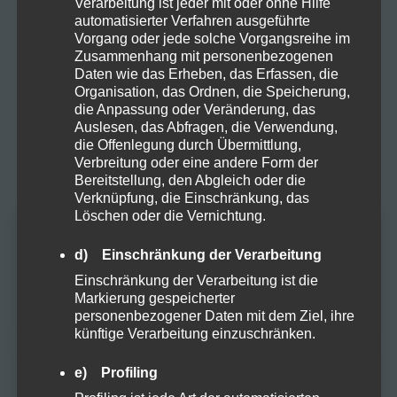
Neueste Kommentare
Verarbeitung ist jeder mit oder ohne Hilfe
automatisierter Verfahren ausgeführte
Frohe Ostern mit einer Prise
Maike
zu
Vorgang oder jede solche Vorgangsreihe im
Hanfzauber!
Zusammenhang mit personenbezogenen
Daten wie das Erheben, das Erfassen, die
Frohe Ostern mit einer Prise
Jan
zu
Organisation, das Ordnen, die Speicherung,
Hanfzauber!
die Anpassung oder Veränderung, das
Auslesen, das Abfragen, die Verwendung,
Warum Hanf in deinen
Hartmut K.
zu
die Offenlegung durch Übermittlung,
Speiseplan gehört!
Verbreitung oder eine andere Form der
Bereitstellung, den Abgleich oder die
Warum Hanf in deinen
Verknüpfung, die Einschränkung, das
Marlene H.
zu
Löschen oder die Vernichtung.
Speiseplan gehört!
Altersprüfung
Der Weg zum
d) Einschränkung der Verarbeitung
GreenThumbGuru
zu
erfolgreichen Cannabisanbau
Einschränkung der Verarbeitung ist die
Markierung gespeicherter
Du musst mindestens
18
Jahre alt sein, um
personenbezogener Daten mit dem Ziel, ihre
diese Website zu besuchen.
künftige Verarbeitung einzuschränken.
JA
e) Profiling
Archive