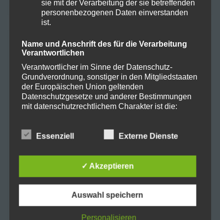
sie mit der Verarbeitung der sie betreffenden
personenbezogenen Daten einverstanden
ist.
NEUESTE KOMMENTARE
Name und Anschrift des für die Verarbeitung
Verantwortlichen
Verantwortlicher im Sinne der Datenschutz-
Frohe Ostern mit einer Prise
Maike
zu
Grundverordnung, sonstiger in den Mitgliedstaaten
der Europäischen Union geltenden
Hanfzauber!
Datenschutzgesetze und anderer Bestimmungen
mit datenschutzrechtlichem Charakter ist die:
Frohe Ostern mit einer Prise Hanfzauber!
Jan
zu
Harmony Health + Lifestyle GmbH
Warum Hanf in deinen Speiseplan
Hartmut K.
zu
Essenziell
Externe Dienste
gehört!
Sydne Döring
✓ Akzeptieren
Warum Hanf in deinen Speiseplan
Marlene H.
zu
Kurwickstr. 8+9
gehört!
26122 Oldenburg
Auswahl speichern
Der Weg zum erfolgreichen
GreenThumbGuru
zu
Cannabisanbau
Deutschland
Personalisieren