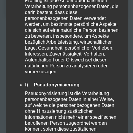
Profiling ist jede Art der automatisierten
NEIN
Verarbeitung personenbezogener Daten, die
Oktober 2025
darin besteht, dass diese
personenbezogenen Daten verwendet
werden, um bestimmte persönliche Aspekte,
August 2024
die sich auf eine natürliche Person beziehen,
zu bewerten, insbesondere, um Aspekte
Juli 2024
bezüglich Arbeitsleistung, wirtschaftlicher
Lage, Gesundheit, persönlicher Vorlieben,
Interessen, Zuverlässigkeit, Verhalten,
Juni 2024
Aufenthaltsort oder Ortswechsel dieser
natürlichen Person zu analysieren oder
Mai 2024
vorherzusagen.
f) Pseudonymisierung
April 2024
Pseudonymisierung ist die Verarbeitung
personenbezogener Daten in einer Weise,
März 2024
auf welche die personenbezogenen Daten
ohne Hinzuziehung zusätzlicher
Informationen nicht mehr einer spezifischen
betroffenen Person zugeordnet werden
Kategorien
können, sofern diese zusätzlichen