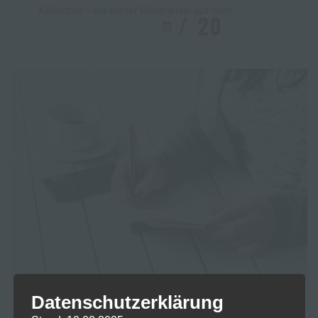
Kollektion – ein echter Meilenstein auf dem
20
OKT.
2025
deutschen Markt!Unsere Blüten enthalten
lediglich 0,05 % THC und gelten damit als THC-frei.
Das Besondere: Sie sind die ersten CBD-Blüten mit
offizieller Steuermarke, die legal als Rauchware
verkauft werden dürfen. Jede Sorte überzeugt durch
ihr einzigartiges Terpenprofil, ihren authentischen
Geschmack und ihre Premiumqualität. Sorgfältig
kultiviert, schonend getrocknet und handverlesen –
für ein natürliches, vollwertiges […]
Datenschutzerklärung