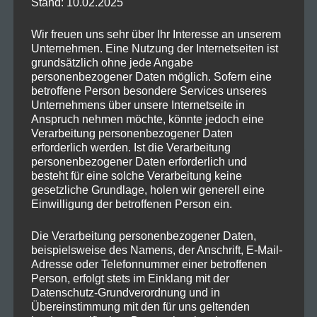
FOKUS IM ALLTAG: MIT SWISSFX ZUR
Stand: 10.02.2025
OPTIMALEN KONZENTRATION
Wir freuen uns sehr über Ihr Interesse an unserem
Unternehmen. Eine Nutzung der Internetseiten ist
Das SwissFX PLUS: FOCUS Öl ist ein durchdachtes
grundsätzlich ohne jede Angabe
personenbezogener Daten möglich. Sofern eine
Produkt, das speziell entwickelt wurde, um Deine
10
betroffene Person besondere Services unseres
AUG.
2024
Konzentration und mentale Klarheit zu unterstützen.
Unternehmens über unsere Internetseite in
Dieses 10%-ige CBD-Öl kombiniert die beruhigende
Anspruch nehmen möchte, könnte jedoch eine
Wirkung von Melissenextrakt mit den positiven
Verarbeitung personenbezogener Daten
Effekten von Vitamin D und hochwertigem, in der
erforderlich werden. Ist die Verarbeitung
personenbezogener Daten erforderlich und
Schweiz biologisch angebautem CBD. Die Formel:
besteht für eine solche Verarbeitung keine
Zielgruppe und Nutzen Dieses Öl richtet sich an […]
SCHREIBE EINEN
gesetzliche Grundlage, holen wir generell eine
KOMMENTAR
Einwilligung der betroffenen Person ein.
Die Verarbeitung personenbezogener Daten,
beispielsweise des Namens, der Anschrift, E-Mail-
Adresse oder Telefonnummer einer betroffenen
Deine E-Mail-Adresse wird nicht
Person, erfolgt stets im Einklang mit der
veröffentlicht.
Erforderliche Felder sind
Datenschutz-Grundverordnung und in
mit
*
markiert
Übereinstimmung mit den für uns geltenden