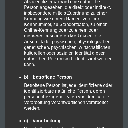
Neueste Beiträge
Als identifizierbar wird eine natürliche
Person angesehen, die direkt oder indirekt,
insbesondere mittels Zuordnung zu einer
Die ersten THC-freien CBD-Blüten – offiziell als
Kennung wie einem Namen, zu einer
Rauchware zugelassen!
Kennnummer, zu Standortdaten, zu einer
Online-Kennung oder zu einem oder
Cannabis Ernten und Trocknen: Ein kurzer
mehreren besonderen Merkmalen, die
Leitfaden für Anfänger
Ausdruck der physischen, physiologischen,
genetischen, psychischen, wirtschaftlichen,
Fokus im Alltag: Mit SwissFX zur optimalen
kulturellen oder sozialen Identität dieser
Konzentration
natürlichen Person sind, identifiziert werden
kann.
10-OH-HHC: Ein Blick auf das Potenzial und die
b) betroffene Person
Risiken eines neuen Cannabinoids
Betroffene Person ist jede identifizierte oder
identifizierbare natürliche Person, deren
Der Einfluss von Terpenen auf die Lagerung und
personenbezogene Daten von dem für die
Qualität von Kräutern: Integra Boost Terpene
Verarbeitung Verantwortlichen verarbeitet
werden.
c) Verarbeitung